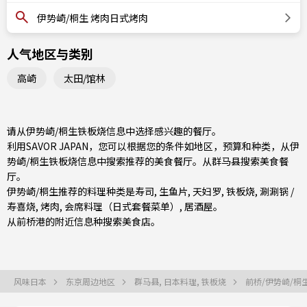
伊势崎/桐生 烤肉日式烤肉
人气地区与类别
高崎
太田/馆林
请从伊势崎/桐生铁板烧信息中选择感兴趣的餐厅。
利用SAVOR JAPAN，您可以根据您的条件如地区，预算和种类，从伊
势崎/桐生铁板烧信息中搜索推荐的美食餐厅。从
群马县
搜索美食餐
厅。
伊势崎/桐生推荐的料理种类是
寿司
,
生鱼片
,
天妇罗
,
铁板烧
,
涮涮锅 /
寿喜烧
,
烤肉
,
会席料理（日式套餐菜单）
,
居酒屋
。
从
前桥
港的附近信息种搜索美食店。
风味日本
东京周边地区
群马县, 日本料理, 铁板烧
前桥/伊势崎/桐生