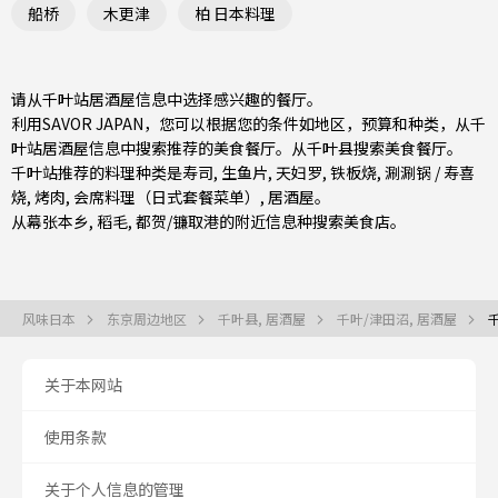
船桥
木更津
柏 日本料理
请从千叶站居酒屋信息中选择感兴趣的餐厅。
利用SAVOR JAPAN，您可以根据您的条件如地区，预算和种类，从千
叶站居酒屋信息中搜索推荐的美食餐厅。从
千叶县
搜索美食餐厅。
千叶站推荐的料理种类是
寿司
,
生鱼片
,
天妇罗
,
铁板烧
,
涮涮锅 / 寿喜
烧
,
烤肉
,
会席料理（日式套餐菜单）
,
居酒屋
。
从
幕张本乡
,
稻毛
,
都贺/镰取
港的附近信息种搜索美食店。
风味日本
东京周边地区
千叶县, 居酒屋
千叶/津田沼, 居酒屋
关于本网站
使用条款
关于个人信息的管理