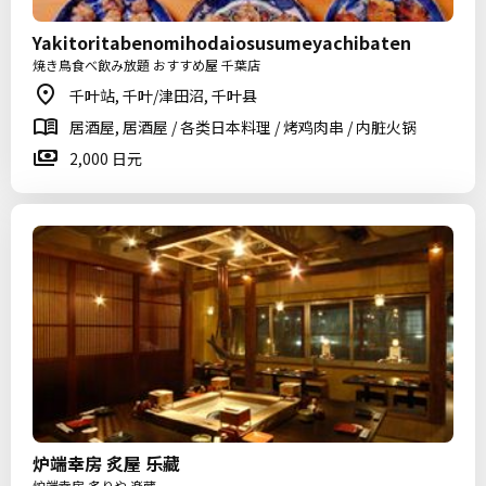
Yakitoritabenomihodaiosusumeyachibaten
焼き鳥食べ飲み放題 おすすめ屋 千葉店
千叶站, 千叶/津田沼, 千叶县
居酒屋, 居酒屋 / 各类日本料理 / 烤鸡肉串 / 内脏火锅
2,000 日元
炉端幸房 炙屋 乐藏
炉端幸房 炙りや 楽蔵