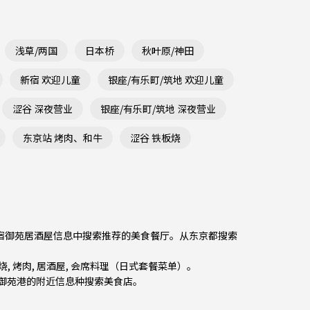
浅草/两国
日本桥
秋叶原/神田
新宿 欢迎儿童
银座/有乐町/筑地 欢迎儿童
涩谷 深夜营业
银座/有乐町/筑地 深夜营业
东京站 烤肉、和牛
涩谷 铁板烧
从新宿御苑居酒屋信息中搜索推荐的美食餐厅。从
东京都
搜索
喜烧
,
烤肉
,
居酒屋
,
会席料理（日式套餐菜单）
。
新宿御苑港的附近信息种搜索美食店。