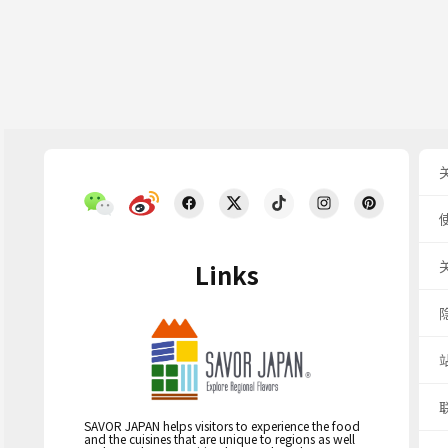
Links
SAVOR JAPAN helps visitors to experience the food
and the cuisines that are unique to regions as well