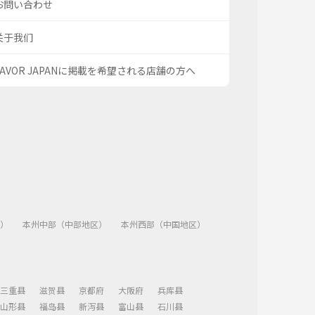
お問い合わせ
关于我们
SAVOR JAPANに掲載を希望される店舗の方へ
）
本州中部（中部地区）
本州西部（中国地区）
三重县
滋贺县
京都府
大阪府
兵库县
山形县
福岛县
新泻县
富山县
石川县