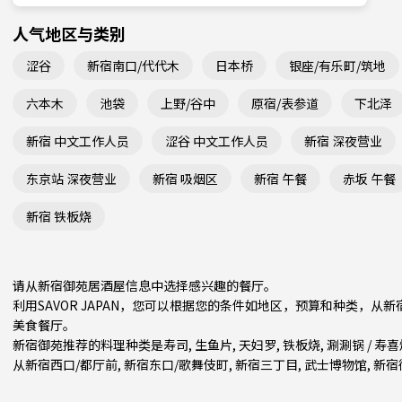
人气地区与类别
涩谷
新宿南口/代代木
日本桥
银座/有乐町/筑地
六本木
池袋
上野/谷中
原宿/表参道
下北泽
新宿 中文工作人员
涩谷 中文工作人员
新宿 深夜营业
东京站 深夜营业
新宿 吸烟区
新宿 午餐
赤坂 午餐
新宿 铁板烧
请从新宿御苑居酒屋信息中选择感兴趣的餐厅。
利用SAVOR JAPAN，您可以根据您的条件如地区，预算和种类，
美食餐厅。
新宿御苑推荐的料理种类是
寿司
,
生鱼片
,
天妇罗
,
铁板烧
,
涮涮锅 / 寿
从
新宿西口/都厅前
,
新宿东口/歌舞伎町
,
新宿三丁目
, 武士博物馆, 