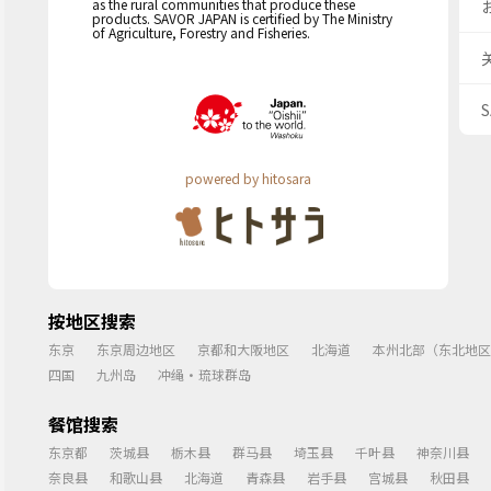
as the rural communities that produce these
products. SAVOR JAPAN is certified by The Ministry
of Agriculture, Forestry and Fisheries.
powered by hitosara
按地区搜索
东京
东京周边地区
京都和大阪地区
北海道
本州北部（东北地区
四国
九州岛
冲绳・琉球群岛
餐馆搜索
东京都
茨城县
栃木县
群马县
埼玉县
千叶县
神奈川县
奈良县
和歌山县
北海道
青森县
岩手县
宫城县
秋田县