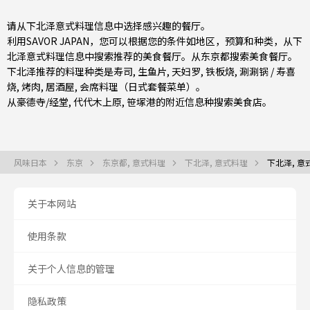
请从下北泽意式料理信息中选择感兴趣的餐厅。
利用SAVOR JAPAN，您可以根据您的条件如地区，预算和种类，从下
北泽意式料理信息中搜索推荐的美食餐厅。从
东京都
搜索美食餐厅。
下北泽推荐的料理种类是
寿司
,
生鱼片
,
天妇罗
,
铁板烧
,
涮涮锅 / 寿喜
烧
,
烤肉
,
居酒屋
,
会席料理（日式套餐菜单）
。
从
豪德寺/经堂
,
代代木上原
,
笹塚
港的附近信息种搜索美食店。
风味日本
东京
东京都, 意式料理
下北泽, 意式料理
下北泽, 意
关于本网站
使用条款
关于个人信息的管理
隐私政策