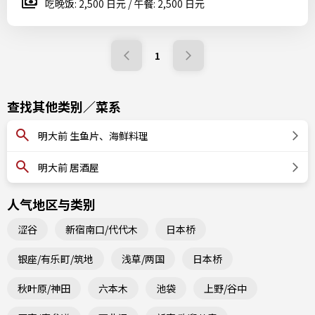
吃晚饭: 2,500 日元 / 午餐: 2,500 日元
1
查找其他类别／菜系
明大前 生鱼片、海鲜料理
明大前 居酒屋
人气地区与类别
涩谷
新宿南口/代代木
日本桥
银座/有乐町/筑地
浅草/两国
日本桥
秋叶原/神田
六本木
池袋
上野/谷中