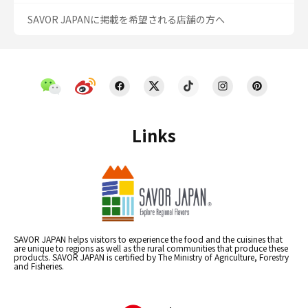
SAVOR JAPANに掲載を希望される店舗の方へ
Links
SAVOR JAPAN helps visitors to experience the food and the cuisines that
are unique to regions as well as the rural communities that produce these
products. SAVOR JAPAN is certified by The Ministry of Agriculture, Forestry
and Fisheries.