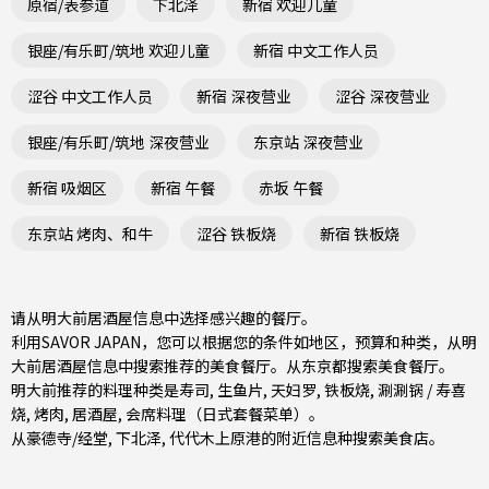
原宿/表参道
下北泽
新宿 欢迎儿童
银座/有乐町/筑地 欢迎儿童
新宿 中文工作人员
涩谷 中文工作人员
新宿 深夜营业
涩谷 深夜营业
银座/有乐町/筑地 深夜营业
东京站 深夜营业
新宿 吸烟区
新宿 午餐
赤坂 午餐
东京站 烤肉、和牛
涩谷 铁板烧
新宿 铁板烧
请从明大前居酒屋信息中选择感兴趣的餐厅。
利用SAVOR JAPAN，您可以根据您的条件如地区，预算和种类，从明
大前居酒屋信息中搜索推荐的美食餐厅。从
东京都
搜索美食餐厅。
明大前推荐的料理种类是
寿司
,
生鱼片
,
天妇罗
,
铁板烧
,
涮涮锅 / 寿喜
烧
,
烤肉
,
居酒屋
,
会席料理（日式套餐菜单）
。
从
豪德寺/经堂
,
下北泽
,
代代木上原
港的附近信息种搜索美食店。