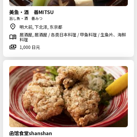
美鱼・酒 善MITSU
旨し魚・酒 善みつ
明大前, 下北泽, 东京都
居酒屋, 居酒屋 / 各类日本料理 / 甲鱼料理 / 生鱼片、海鲜
料理
1,000 日元
函馆食堂shanshan