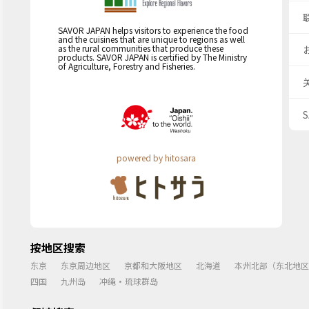
SAVOR JAPAN helps visitors to experience the food
and the cuisines that are unique to regions as well
as the rural communities that produce these
products. SAVOR JAPAN is certified by The Ministry
of Agriculture, Forestry and Fisheries.
powered by hitosara
按地区搜索
东京
东京周边地区
京都和大阪地区
北海道
本州北部（东北地区
四国
九州岛
冲绳・琉球群岛