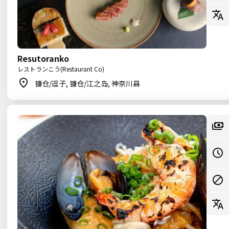
Resutoranko
レストランこう(Restaurant Co)
镰仓/逗子, 镰仓/江之岛, 神奈川县