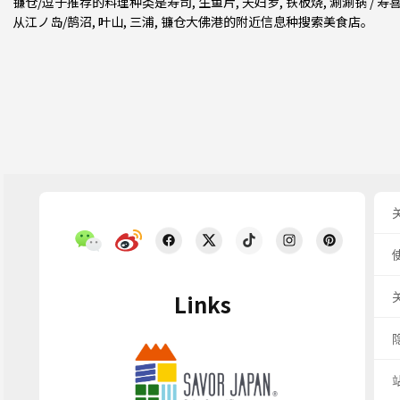
镰仓/逗子推荐的料理种类是
寿司
,
生鱼片
,
天妇罗
,
铁板烧
,
涮涮锅 / 寿
从
江ノ岛/鹄沼
,
叶山
,
三浦
, 镰仓大佛港的附近信息种搜索美食店。
Links