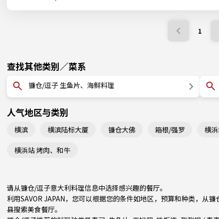
1
查找其他类别／菜系
镰仓/逗子 生鱼片、海鲜料理
人气地区与类别
横滨
横滨陆标大厦
镰仓大佛
箱根/强罗
横浜
横浜站 烤肉、和牛
请从镰仓/逗子意大利料理信息中选择感兴趣的餐厅。
利用SAVOR JAPAN，您可以根据您的条件如地区，预算和种类，从
县
搜索美食餐厅。