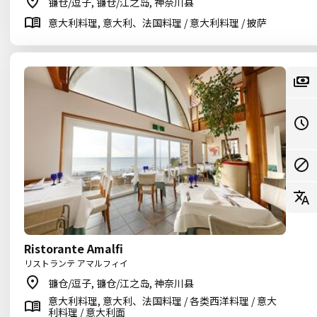
镰仓/逗子, 镰仓/江之岛, 神奈川县
意大利料理, 意大利、法国料理 / 意大利料理 / 披萨
Ristorante Amalfi
リストランテ アマルフィイ
镰仓/逗子, 镰仓/江之岛, 神奈川县
意大利料理, 意大利、法国料理 / 各类西洋料理 / 意大
利料理 / 意大利面