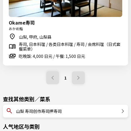
Okame寿司
おかめ鮨
山梨, 甲府, 山梨县
寿司, 日本料理 / 各类日本料理 / 寿司 / 会席料理（日式套
餐菜单）
吃晚饭: 4,000 日元 / 午餐: 1,500 日元
1
查找其他类别／菜系
山梨 寿司创作寿司押寿司
人气地区与类别