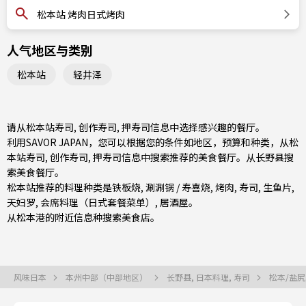
松本站 烤肉日式烤肉
人气地区与类别
松本站
轻井泽
请从松本站寿司, 创作寿司, 押寿司信息中选择感兴趣的餐厅。
利用SAVOR JAPAN，您可以根据您的条件如地区，预算和种类，从松
本站寿司, 创作寿司, 押寿司信息中搜索推荐的美食餐厅。从
长野县
搜
索美食餐厅。
松本站推荐的料理种类是
铁板烧
,
涮涮锅 / 寿喜烧
,
烤肉
,
寿司
,
生鱼片
,
天妇罗
,
会席料理（日式套餐菜单）
,
居酒屋
。
从
松本
港的附近信息种搜索美食店。
风味日本
本州中部（中部地区）
长野县, 日本料理, 寿司
松本/盐尻