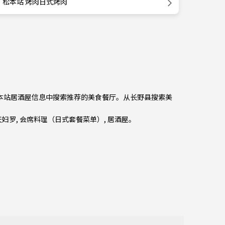
松本站 烤肉日式烤肉
从松本站居酒屋信息中搜索推荐的美食餐厅。从
长野县
搜索美
天妇罗
,
会席料理（日式套餐菜单）
,
居酒屋
。