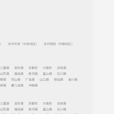
）
本州中部（中部地区）
本州西部（中国地区）
三重县
滋贺县
京都府
大阪府
兵库县
山形县
福岛县
新泻县
富山县
石川县
根县
冈山县
广岛县
山口县
德岛县
香川县
崎县
鹿儿岛县
冲绳县
三重县
滋贺县
京都府
大阪府
兵库县
山形县
福岛县
新泻县
富山县
石川县