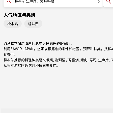
松本站 生鱼片、海鲜料理
人气地区与类别
松本站
轻井泽
请从松本站居酒屋信息中选择感兴趣的餐厅。
利用SAVOR JAPAN，您可以根据您的条件如地区，预算和种类，
食餐厅。
松本站推荐的料理种类是
铁板烧
,
涮涮锅 / 寿喜烧
,
烤肉
,
寿司
,
生鱼片
,
从
松本
港的附近信息种搜索美食店。