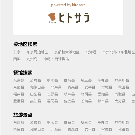
powered by hitosara
按地区搜索
东京
东京周边地区
京都和大阪地区
北海道
本州北部（东北地区
四国
九州岛
冲绳・琉球群岛
餐馆搜索
东京都
茨城县
栃木县
群马县
埼玉县
千叶县
神奈川县
奈良县
和歌山县
北海道
青森县
岩手县
宫城县
秋田县
福井县
山梨县
长野县
岐阜县
静冈县
爱知县
鸟取县
岛
爱媛县
高知县
福冈县
佐贺县
长崎县
熊本县
大分县
宫
旅游景点
东京都
茨城县
栃木县
群马县
埼玉县
千叶县
神奈川县
奈良县
和歌山县
北海道
青森县
岩手县
宫城县
秋田县