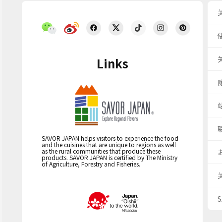
Links
SAVOR JAPAN helps visitors to experience the food
and the cuisines that are unique to regions as well
as the rural communities that produce these
products. SAVOR JAPAN is certified by The Ministry
of Agriculture, Forestry and Fisheries.