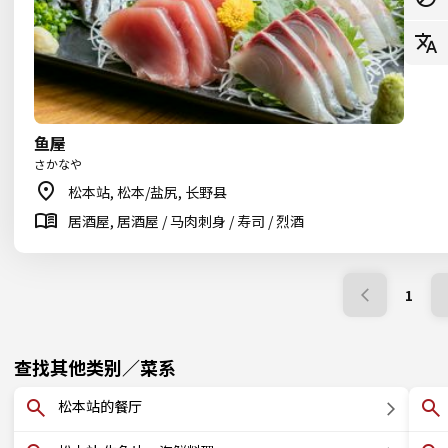
鱼屋
さかなや
松本站, 松本/盐尻, 长野县
居酒屋, 居酒屋 / 马肉刺身 / 寿司 / 烈酒
1
查找其他类别／菜系
松本站的餐厅