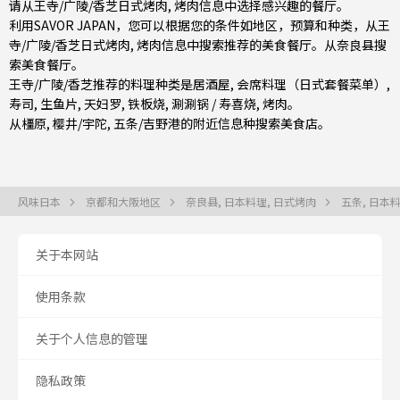
请从王寺/广陵/香芝日式烤肉, 烤肉信息中选择感兴趣的餐厅。
利用SAVOR JAPAN，您可以根据您的条件如地区，预算和种类，从王
寺/广陵/香芝日式烤肉, 烤肉信息中搜索推荐的美食餐厅。从
奈良县
搜
索美食餐厅。
王寺/广陵/香芝推荐的料理种类是
居酒屋
,
会席料理（日式套餐菜单）
,
寿司
,
生鱼片
,
天妇罗
,
铁板烧
,
涮涮锅 / 寿喜烧
,
烤肉
。
从
橿原
,
樱井/宇陀
,
五条/吉野
港的附近信息种搜索美食店。
风味日本
京都和大阪地区
奈良县, 日本料理, 日式烤肉
五条, 日本
关于本网站
使用条款
关于个人信息的管理
隐私政策