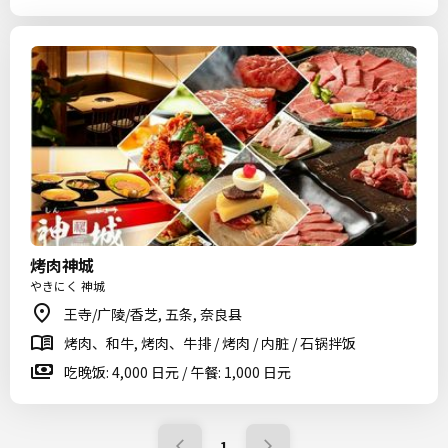
烤肉神城
やきにく 神城
王寺/广陵/香芝, 五条, 奈良县
烤肉、和牛, 烤肉、牛排 / 烤肉 / 内脏 / 石锅拌饭
吃晚饭: 4,000 日元 / 午餐: 1,000 日元
1