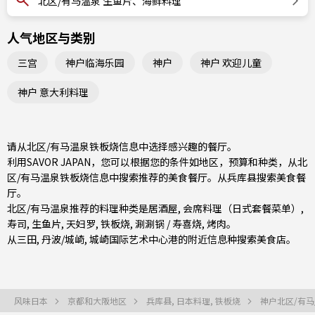
北区/有马温泉 生鱼片、海鲜料理
人气地区与类别
三宫
神户临海乐园
神户
神户 欢迎儿童
神户 意大利料理
请从北区/有马温泉铁板烧信息中选择感兴趣的餐厅。
利用SAVOR JAPAN，您可以根据您的条件如地区，预算和种类，从北
区/有马温泉铁板烧信息中搜索推荐的美食餐厅。从
兵库县
搜索美食餐
厅。
北区/有马温泉推荐的料理种类是
居酒屋
,
会席料理（日式套餐菜单）
,
寿司
,
生鱼片
,
天妇罗
,
铁板烧
,
涮涮锅 / 寿喜烧
,
烤肉
。
从
三田
,
丹波/城崎
, 城崎国际艺术中心港的附近信息种搜索美食店。
风味日本
京都和大阪地区
兵库县, 日本料理, 铁板烧
神户北区/有马