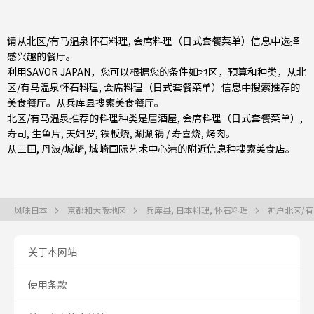
请从北区/有马温泉怀石料理, 会席料理（日式套餐菜单）信息中选择
感兴趣的餐厅。
利用SAVOR JAPAN，您可以根据您的条件如地区，预算和种类，从北
区/有马温泉怀石料理, 会席料理（日式套餐菜单）信息中搜索推荐的
美食餐厅。从
兵库县
搜索美食餐厅。
北区/有马温泉推荐的料理种类是
居酒屋
,
会席料理（日式套餐菜单）
,
寿司
,
生鱼片
,
天妇罗
,
铁板烧
,
涮涮锅 / 寿喜烧
,
烤肉
。
从
三田
,
丹波/城崎
, 城崎国际艺术中心港的附近信息种搜索美食店。
风味日本
京都和大阪地区
兵库县, 日本料理, 怀石料理
神户北区/有
关于本网站
使用条款