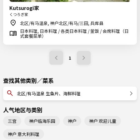
Kutsurogi家
くつろぎ家
北区/有马温泉, 神户北区/有马/三田, 兵库县
日本料理, 日本料理 / 各类日本料理 / 釜饭 / 会席料理（日
式套餐菜单）
1
查找其他类别／菜系
北区/有马温泉 生鱼片、海鲜料理
人气地区与类别
三宫
神户临海乐园
神户
神户 欢迎儿童
神户 意大利料理