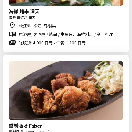
海鲜 烤串 满天
海鮮 串焼き 満天
松江站, 松江, 岛根县
居酒屋, 居酒屋 / 烤串 / 生鱼片、海鲜料理 / 乡土料理
吃晚饭: 4,000 日元 / 午餐: 1,100 日元
熏制酒场 Faber
燻製酒場 Faber(ファベル)