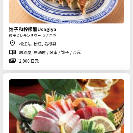
饺子和柠檬酸Usagiya
餃子とレモンサワー うさぎや
松江站, 松江, 岛根县
居酒屋, 居酒屋 / 烤串 / 饺子 / 沙瓦
2,800 日元