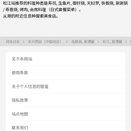
松江站推荐的料理种类是
寿司
,
生鱼片
,
御好烧
,
天妇罗
,
铁板烧
,
涮涮锅
/ 寿喜烧
,
烤肉
,
会席料理（日式套餐菜单）
。
从港的附近信息种搜索美食店。
风味日本
本州西部（中国地区）
岛根县, 居酒屋
松江, 居酒屋
关于本网站
使用条款
关于个人信息的管理
隐私政策
站点地图
联系我们