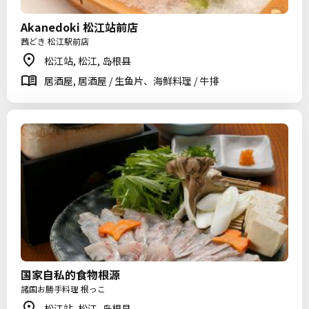
Akanedoki 松江站前店
茜どき 松江駅前店
松江站, 松江, 岛根县
居酒屋, 居酒屋 / 生鱼片、海鲜料理 / 牛排
国家自私的食物根源
諸国お勝手料理 根っこ
松江站, 松江, 岛根县