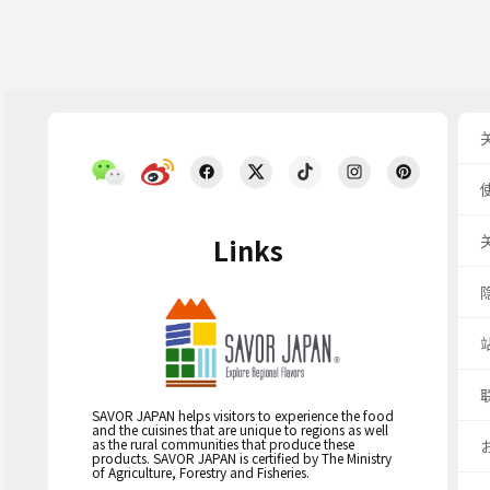
Links
SAVOR JAPAN helps visitors to experience the food
and the cuisines that are unique to regions as well
as the rural communities that produce these
products. SAVOR JAPAN is certified by The Ministry
of Agriculture, Forestry and Fisheries.