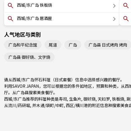
西城/东广岛 铁板烧
西城/东广岛 居酒屋
人气地区与类别
广岛和平纪念馆
尾道
广岛
广岛县 日式烤肉 烤肉
广岛县 御好烧、文字烧
请从西城/东广岛怀石料理（日式套餐）信息中选择感兴趣的餐厅。
利用SAVOR JAPAN，您可以根据您的条件如地区，预算和种类，
厅。从
广岛县
搜索美食餐厅。
西城/东广岛推荐的料理种类是
寿司
,
生鱼片
,
御好烧
,
天妇罗
,
铁板烧
,
涮
从
流川/药研堀
,
并木通/袋町/中町
,
西区/横川
港的附近信息种搜索美食