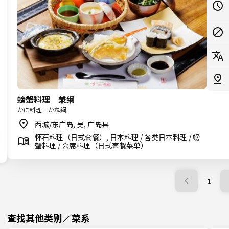
螃蟹料理 兼纲
かに料理 かね綱
西城/东广岛, 吴, 广岛县
怀石料理（日式套餐）, 日本料理 / 各类日本料理 / 螃
蟹料理 / 会席料理（日式套餐菜单）
1
查找其他类别／菜系