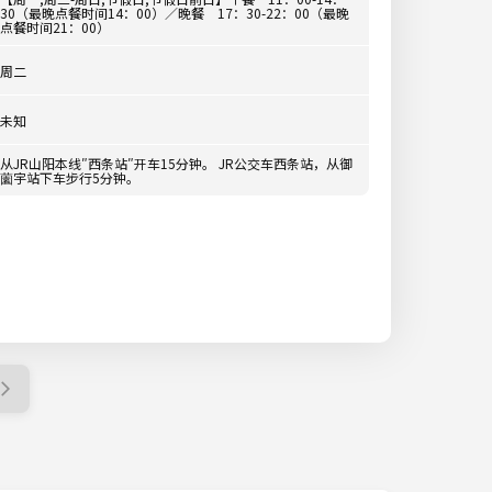
30（最晚点餐时间14：00）／晚餐 17：30-22：00（最晚
点餐时间21：00）
周二
未知
从JR山阳本线″西条站″开车15分钟。 JR公交车西条站，从御
薗宇站下车步行5分钟。