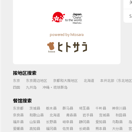
powered by hitosara
按地区搜索
东京
东京周边地区
京都和大阪地区
北海道
本州北部（东北地区
四国
九州岛
冲绳・琉球群岛
餐馆搜索
东京都
茨城县
栃木县
群马县
埼玉县
千叶县
神奈川县
奈良县
和歌山县
北海道
青森县
岩手县
宫城县
秋田县
福井县
山梨县
长野县
岐阜县
静冈县
爱知县
鸟取县
岛
爱媛县
高知县
福冈县
佐贺县
长崎县
熊本县
大分县
宫