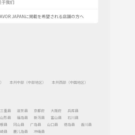
关于我们
SAVOR JAPANに掲載を希望される店舗の方へ
）
本州中部（中部地区）
本州西部（中国地区）
三重县
滋贺县
京都府
大阪府
兵库县
山形县
福岛县
新泻县
富山县
石川县
根县
冈山县
广岛县
山口县
德岛县
香川县
崎县
鹿儿岛县
冲绳县