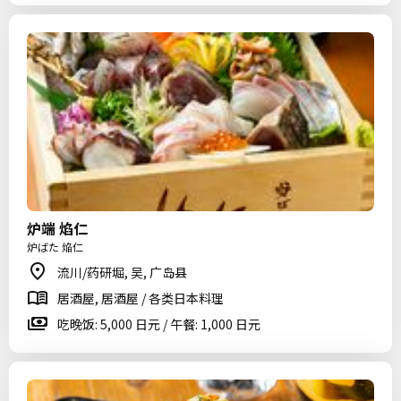
炉端 焰仁
炉ばた 焔仁
流川/药研堀, 吴, 广岛县
居酒屋, 居酒屋 / 各类日本料理
吃晚饭: 5,000 日元 / 午餐: 1,000 日元