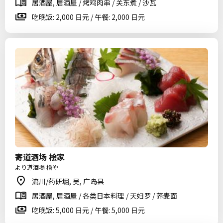
居酒屋, 居酒屋 / 烤鸡肉串 / 关东煮 / 沙瓦
吃晚饭: 2,000 日元 / 午餐: 2,000 日元
寄道酒场 桧家
より道酒場 檜や
流川/药研堀, 吴, 广岛县
居酒屋, 居酒屋 / 各类日本料理 / 天妇罗 / 荞麦面
吃晚饭: 5,000 日元 / 午餐: 5,000 日元