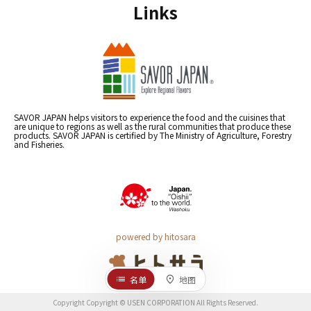
Links
SAVOR JAPAN helps visitors to experience the food and the cuisines that
are unique to regions as well as the rural communities that produce these
products. SAVOR JAPAN is certified by The Ministry of Agriculture, Forestry
and Fisheries.
powered by hitosara
名单
地图
Copyright Copyright © USEN CORPORATION All Rights Reserved.