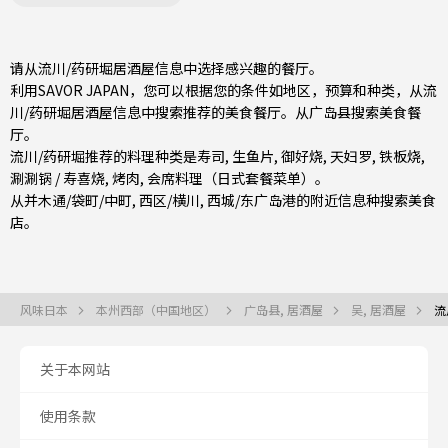
请从流川/药研堀居酒屋信息中选择感兴趣的餐厅。
利用SAVOR JAPAN，您可以根据您的条件如地区，预算和种类，从流
川/药研堀居酒屋信息中搜索推荐的美食餐厅。从
广岛县
搜索美食餐
厅。
流川/药研堀推荐的料理种类是
寿司
,
生鱼片
,
御好烧
,
天妇罗
,
铁板烧
,
涮涮锅 / 寿喜烧
,
烤肉
,
会席料理（日式套餐菜单）
。
从
并木通/袋町/中町
,
西区/横川
,
西城/东广岛
港的附近信息种搜索美食
店。
风味日本
本州西部（中国地区）
广岛县, 居酒屋
吴, 居酒屋
流
关于本网站
使用条款