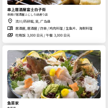
串上居酒屋富士白子街
串揚げ居酒屋ふじしろ胡通り店
流川/药研堀, 吴, 广岛县
居酒屋, 居酒屋 / 炸串 / 鸡肉料理 / 生鱼片、海鲜料理
吃晚饭: 3,000 日元 / 午餐: 3,000 日元
鱼菜家
魚菜家