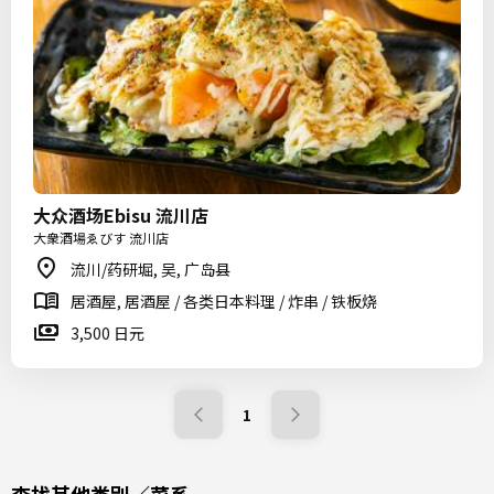
大众酒场Ebisu 流川店
大衆酒場ゑびす 流川店
流川/药研堀, 吴, 广岛县
居酒屋, 居酒屋 / 各类日本料理 / 炸串 / 铁板烧
3,500 日元
1