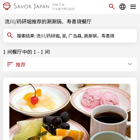
流川/药研堀推荐的涮涮锅、寿喜烧餐厅
搜索结果: 流川/药研堀, 吴, 广岛县, 涮涮锅、寿喜烧
1 间餐厅中的 1 - 1 间