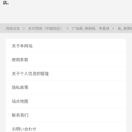
店。
风味日本
本州西部（中国地区）
广岛县, 涮涮锅、寿喜烧
吴, 涮
关于本网站
使用条款
关于个人信息的管理
隐私政策
站点地图
联系我们
お問い合わせ