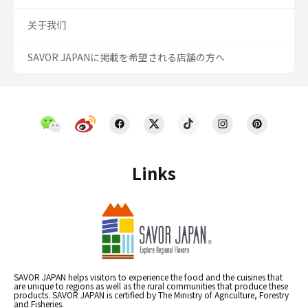
关于我们
SAVOR JAPANに掲載を希望される店舗の方へ
Links
SAVOR JAPAN helps visitors to experience the food and the cuisines that
are unique to regions as well as the rural communities that produce these
products. SAVOR JAPAN is certified by The Ministry of Agriculture, Forestry
and Fisheries.