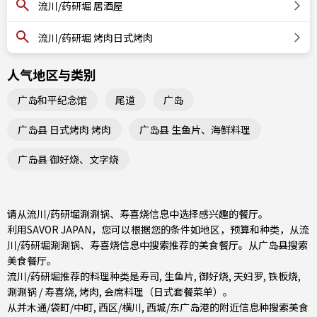
流川/药研堀 居酒屋
流川/药研堀 烤肉日式烤肉
人气地区与类别
广岛和平纪念馆
尾道
广岛
广岛县 日式烤肉 烤肉
广岛县 生鱼片、海鲜料理
广岛县 御好烧、文字烧
请从流川/药研堀涮涮锅、寿喜烧信息中选择感兴趣的餐厅。
利用SAVOR JAPAN，您可以根据您的条件如地区，预算和种类，从流
川/药研堀涮涮锅、寿喜烧信息中搜索推荐的美食餐厅。从
广岛县
搜索
美食餐厅。
流川/药研堀推荐的料理种类是
寿司
,
生鱼片
,
御好烧
,
天妇罗
,
铁板烧
,
涮涮锅 / 寿喜烧
,
烤肉
,
会席料理（日式套餐菜单）
。
从
并木通/袋町/中町
,
西区/横川
,
西城/东广岛
港的附近信息种搜索美食