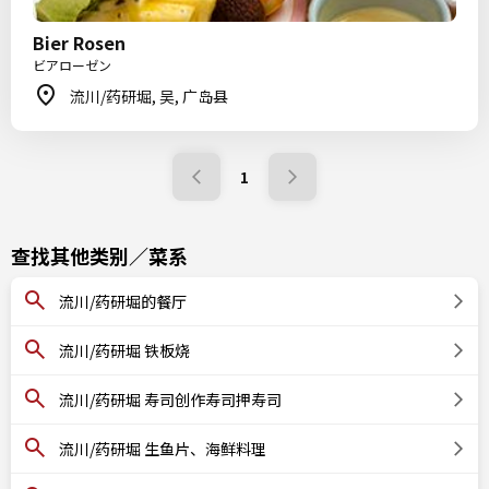
Bier Rosen
ビアローゼン
流川/药研堀, 吴, 广岛县
1
查找其他类别／菜系
流川/药研堀的餐厅
流川/药研堀 铁板烧
流川/药研堀 寿司创作寿司押寿司
流川/药研堀 生鱼片、海鲜料理