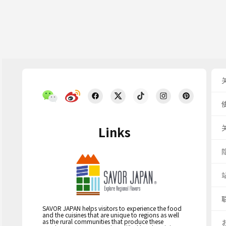
Links
SAVOR JAPAN helps visitors to experience the food
and the cuisines that are unique to regions as well
as the rural communities that produce these