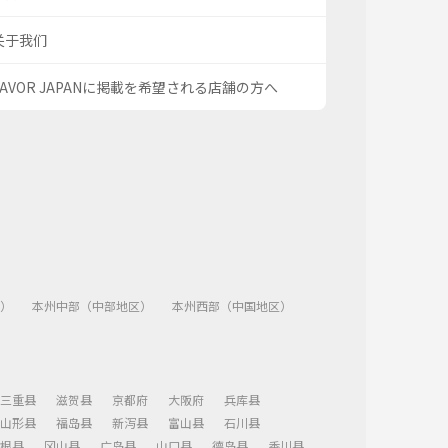
关于我们
SAVOR JAPANに掲載を希望される店舗の方へ
）
本州中部（中部地区）
本州西部（中国地区）
三重县
滋贺县
京都府
大阪府
兵库县
山形县
福岛县
新泻县
富山县
石川县
根县
冈山县
广岛县
山口县
德岛县
香川县