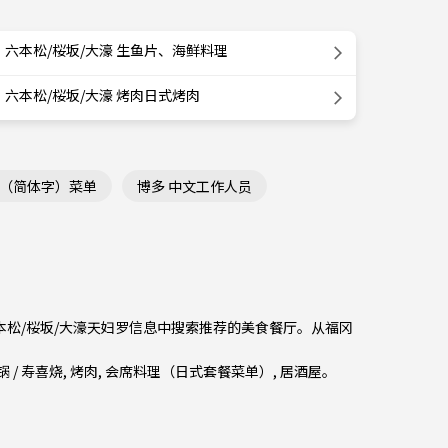
六本松/桜坂/大濠 生鱼片、海鲜料理
六本松/桜坂/大濠 烤肉日式烤肉
文（简体字）菜单
博多 中文工作人员
六本松/桜坂/大濠天妇罗信息中搜索推荐的美食餐厅。从
福冈
 / 寿喜烧
,
烤肉
,
会席料理（日式套餐菜单）
,
居酒屋
。