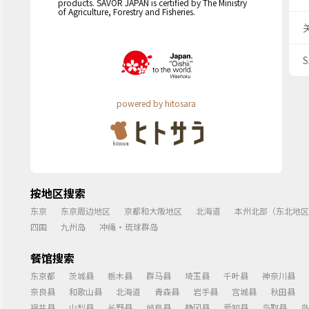
products. SAVOR JAPAN is certified by The Ministry
of Agriculture, Forestry and Fisheries.
powered by hitosara
按地区搜索
东京
东京周边地区
京都和大阪地区
北海道
本州北部（东北地区
四国
九州岛
冲绳・琉球群岛
餐馆搜索
东京都
茨城县
栃木县
群马县
埼玉县
千叶县
神奈川县
奈良县
和歌山县
北海道
青森县
岩手县
宫城县
秋田县
福井县
山梨县
长野县
岐阜县
静冈县
爱知县
鸟取县
岛