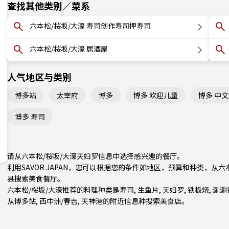
查找其他类别／菜系
六本松/桜坂/大濠 寿司创作寿司押寿司
六本松/桜坂/大濠 居酒屋
人气地区与类别
博多站
太宰府
博多
博多 欢迎儿童
博多 中
博多 寿司
请从六本松/桜坂/大濠天妇罗信息中选择感兴趣的餐厅。
利用SAVOR JAPAN，您可以根据您的条件如地区，预算和种类，从
县
搜索美食餐厅。
六本松/桜坂/大濠推荐的料理种类是
寿司
,
生鱼片
,
天妇罗
,
铁板烧
,
涮涮锅
从
博多站
,
西中洲/春吉
,
天神
港的附近信息种搜索美食店。