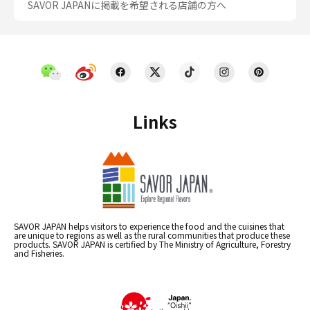
SAVOR JAPANに掲載を希望される店舗の方へ
Links
SAVOR JAPAN helps visitors to experience the food and the cuisines that
are unique to regions as well as the rural communities that produce these
products. SAVOR JAPAN is certified by The Ministry of Agriculture, Forestry
and Fisheries.