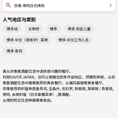
宗像 烤肉日式烤肉
人气地区与类别
博多站
太宰府
博多
博多 欢迎儿童
博多 中文（简体字）菜单
博多 中文工作人员
博多 寿司
请从宗像居酒屋信息中选择感兴趣的餐厅。
利用SAVOR JAPAN，您可以根据您的条件如地区，预算和种类，从宗
像居酒屋信息中搜索推荐的美食餐厅。从
福冈县
搜索美食餐厅。
宗像推荐的料理种类是
寿司
,
生鱼片
,
天妇罗
,
铁板烧
,
涮涮锅 / 寿喜烧
,
烤肉
,
会席料理（日式套餐菜单）
,
居酒屋
。
从港的附近信息种搜索美食店。