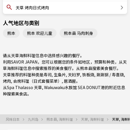
天草 烤肉日式烤肉
人气地区与类别
熊本
熊本 欢迎儿童
熊本县 马肉刺身
请从天草海鲜料理信息中选择感兴趣的餐厅。
利用SAVOR JAPAN，您可以根据您的条件如地区，预算和种类，从天
草海鲜料理信息中搜索推荐的美食餐厅。从
熊本县
搜索美食餐厅。
天草推荐的料理种类是
寿司
,
生鱼片
,
天妇罗
,
铁板烧
,
涮涮锅 / 寿喜烧
,
烤肉
,
会席料理（日式套餐菜单）
,
居酒屋
。
从Spa Thalasso 天草, Wakuwaku水族馆 SEA DONUT港的附近信息
种搜索美食店。
风味日本
九州岛
熊本县, 海鲜料理
天草, 海鲜料理
天草, 海鲜