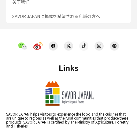
关于我们
SAVOR JAPANに掲載を希望される店舗の方へ
Links
SAVOR JAPAN helps visitors to experience the food and the cuisines that
are unique to regions as well as the rural communities that produce these
products. SAVOR JAPAN is certified by The Ministry of Agriculture, Forestry
and Fisheries.