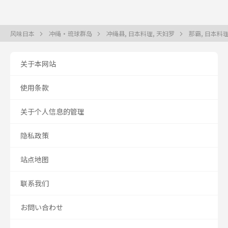
风味日本
冲绳・琉球群岛
冲绳县, 日本料理, 天妇罗
那霸, 日本料理
关于本网站
使用条款
关于个人信息的管理
隐私政策
站点地图
联系我们
お問い合わせ