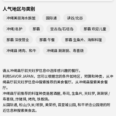
人气地区与类别
冲绳美丽海水族馆
国际通
读谷/北谷
冲绳/名护
那霸
宫古岛/石垣岛
那霸 欢迎儿童
那霸 深夜营业
那霸 午餐
那霸 生鱼片、海鲜料理
冲绳县 烤肉、和牛
冲绳县 涮涮锅、寿喜烧
请从冲绳县厅前天妇罗信息中选择感兴趣的餐厅。
利用SAVOR JAPAN，您可以根据您的条件如地区，预算和种类，从冲
绳县厅前天妇罗信息中搜索推荐的美食餐厅。从
冲绳县
搜索美食餐
厅。
冲绳县厅前推荐的料理种类是
居酒屋
,
寿司
,
生鱼片
,
天妇罗
,
涮涮锅 /
寿喜烧
,
炸猪排
,
烤肉
,
铁板烧
。
从
国际通
,
松山/久米/若狭
,
美荣桥
, 首里城公园, 和平祈念公园港的附
近信息种搜索美食店。