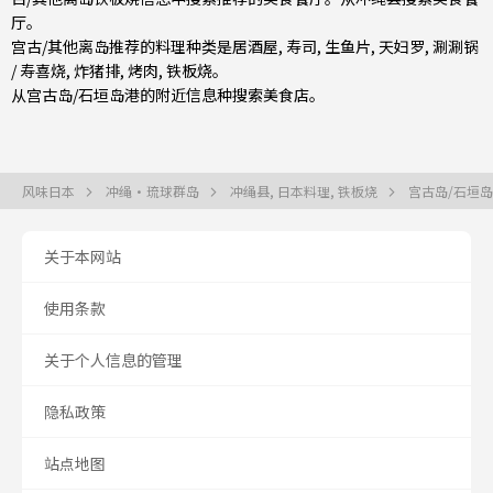
厅。
宫古/其他离岛推荐的料理种类是
居酒屋
,
寿司
,
生鱼片
,
天妇罗
,
涮涮锅
/ 寿喜烧
,
炸猪排
,
烤肉
,
铁板烧
。
从
宫古岛/石垣岛
港的附近信息种搜索美食店。
风味日本
冲绳・琉球群岛
冲绳县, 日本料理, 铁板烧
宫古岛/石垣岛
关于本网站
使用条款
关于个人信息的管理
隐私政策
站点地图