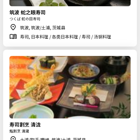
筑波 蛇之眼寿司
つくば 蛇の目寿司
筑波, 筑波/土浦, 茨城县
寿司, 日本料理 / 各类日本料理 / 寿司 / 汤锅料理
寿司割烹 清泷
鮨割烹 清瀧
土浦/取手/鹿嶋, 筑波/土浦, 茨城县