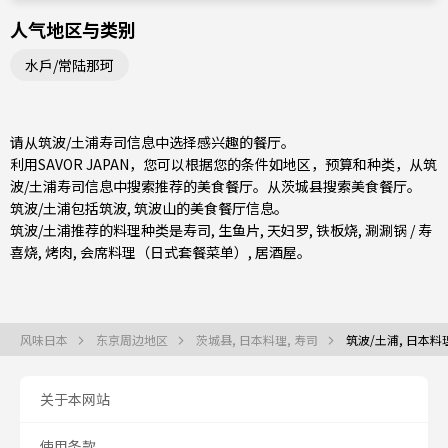
人气地区与类别
水戶/常陆那珂
请从筑波/土浦寿司信息中选择感兴趣的餐厅。
利用SAVOR JAPAN，您可以根据您的条件如地区，预算和种类，从筑
波/土浦寿司信息中搜索推荐的美食餐厅。从
茨城县
搜索美食餐厅。
筑波/土浦包括
筑波
, 筑波山的美食餐厅信息。
筑波/土浦推荐的料理种类是
寿司
,
生鱼片
,
天妇罗
,
铁板烧
,
涮涮锅 / 寿
喜烧
,
烤肉
,
会席料理（日式套餐菜单）
,
居酒屋
。
风味日本
东京周边地区
茨城县, 日本料理, 寿司
筑波/土浦, 日本料理
关于本网站
使用条款