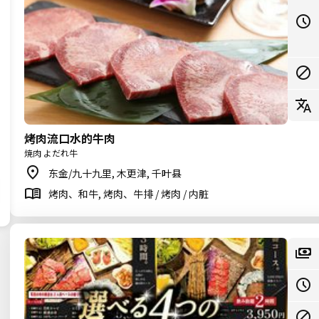
烤肉流口水的牛肉
焼肉 よだれ牛
东金/九十九里, 木更津, 千叶县
烤肉、和牛, 烤肉、牛排 / 烤肉 / 内脏