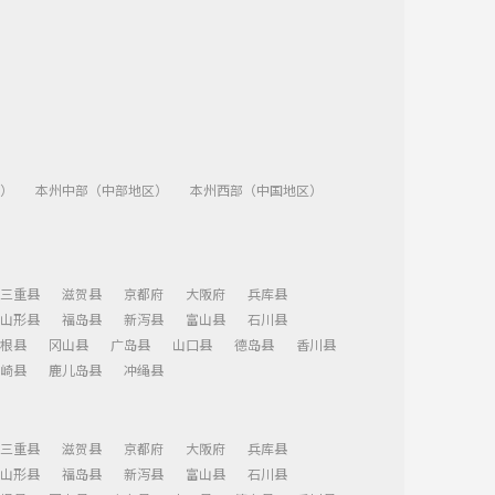
）
本州中部（中部地区）
本州西部（中国地区）
三重县
滋贺县
京都府
大阪府
兵库县
山形县
福岛县
新泻县
富山县
石川县
根县
冈山县
广岛县
山口县
德岛县
香川县
崎县
鹿儿岛县
冲绳县
三重县
滋贺县
京都府
大阪府
兵库县
山形县
福岛县
新泻县
富山县
石川县