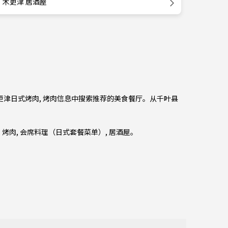
木更津 居酒屋
木更津日式烤肉, 烤肉信息中搜索推荐的美食餐厅。从
千叶县
,
烤肉
,
会席料理（日式套餐菜单）
,
居酒屋
。