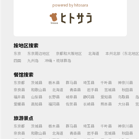
powered by hitosara
按地区搜索
东京
东京周边地区
京都和大阪地区
北海道
本州北部（东北地区
四国
九州岛
冲绳・琉球群岛
餐馆搜索
东京都
茨城县
栃木县
群马县
埼玉县
千叶县
神奈川县
奈良县
和歌山县
北海道
青森县
岩手县
宫城县
秋田县
福井县
山梨县
长野县
岐阜县
静冈县
爱知县
鸟取县
岛
爱媛县
高知县
福冈县
佐贺县
长崎县
熊本县
大分县
宫
旅游景点
东京都
茨城县
栃木县
群马县
埼玉县
千叶县
神奈川县
奈良县
和歌山县
北海道
青森县
岩手县
宫城县
秋田县