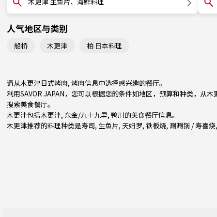
木更津 生鱼片、海鲜料理
人气地区与类别
船桥
木更津
柏 日本料理
请从木更津日式烤肉, 烤肉信息中选择感兴趣的餐厅。
利用SAVOR JAPAN，您可以根据您的条件如地区，预算和种类，从
搜索美食餐厅。
木更津包括
木更津
,
东金/九十九里
,
鸭川
的美食餐厅信息。
木更津推荐的料理种类是
寿司
,
生鱼片
,
天妇罗
,
铁板烧
,
涮涮锅 / 寿喜烧