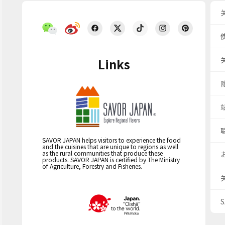
Links
SAVOR JAPAN helps visitors to experience the food
and the cuisines that are unique to regions as well
as the rural communities that produce these
products. SAVOR JAPAN is certified by The Ministry
of Agriculture, Forestry and Fisheries.