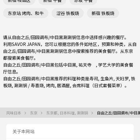
东京站 烤肉、和牛
涩谷 铁板烧
新宿 铁板烧
请从自由之丘/田园调布/中目黑涮涮锅信息中选择感兴趣的餐厅。
利用SAVOR JAPAN，您可以根据您的条件如地区，预算和种类，从自
由之丘/田园调布/中目黑涮涮锅信息中搜索推荐的美食餐厅。从
东京
都
搜索美食餐厅。
自由之丘/田园调布/中目黑包括
中目黑
,
祐天寺
,
学艺大学
的美食餐
厅信息。
自由之丘/田园调布/中目黑推荐的料理种类是
寿司
,
生鱼片
,
天妇罗
,
铁
板烧
,
涮涮锅 / 寿喜烧
,
烤肉
,
居酒屋
,
会席料理（日式套餐菜单）
。
风味日本
东京
东京都, 日本料理, 涮涮锅
自由之丘/田园调布/中目黑
关于本网站