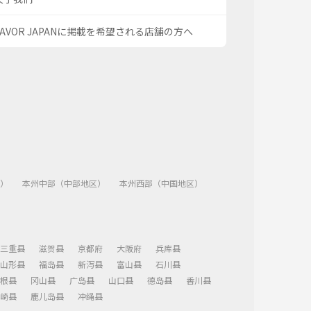
SAVOR JAPANに掲載を希望される店舗の方へ
）
本州中部（中部地区）
本州西部（中国地区）
三重县
滋贺县
京都府
大阪府
兵库县
山形县
福岛县
新泻县
富山县
石川县
根县
冈山县
广岛县
山口县
德岛县
香川县
崎县
鹿儿岛县
冲绳县