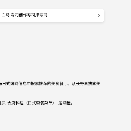
白马 寿司创作寿司押寿司
从白马日式烤肉信息中搜索推荐的美食餐厅。从
长野县
搜索美
妇罗
,
会席料理（日式套餐菜单）
,
居酒屋
。