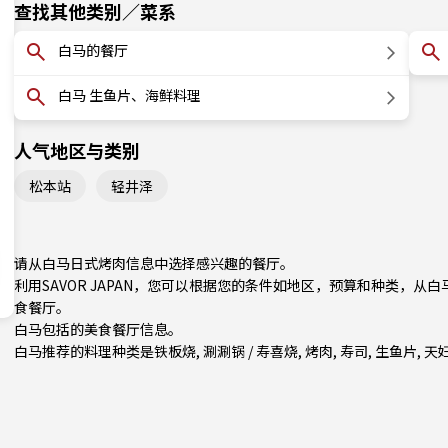
查找其他类别／菜系
白马的餐厅
白马 生鱼片、海鲜料理
人气地区与类别
松本站
轻井泽
请从白马日式烤肉信息中选择感兴趣的餐厅。
利用SAVOR JAPAN，您可以根据您的条件如地区，预算和种类，
食餐厅。
白马包括的美食餐厅信息。
白马推荐的料理种类是
铁板烧
,
涮涮锅 / 寿喜烧
,
烤肉
,
寿司
,
生鱼片
,
天