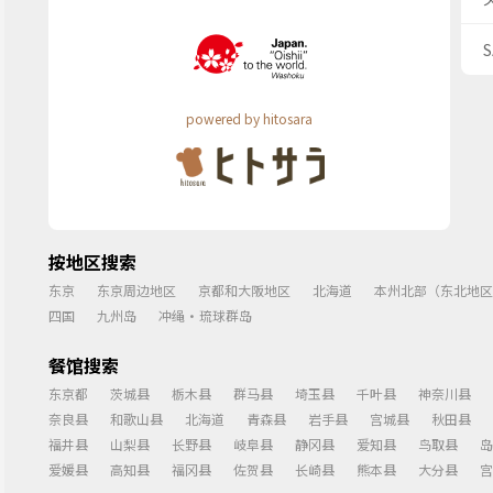
powered by hitosara
按地区搜索
东京
东京周边地区
京都和大阪地区
北海道
本州北部（东北地区
四国
九州岛
冲绳・琉球群岛
餐馆搜索
东京都
茨城县
栃木县
群马县
埼玉县
千叶县
神奈川县
奈良县
和歌山县
北海道
青森县
岩手县
宫城县
秋田县
福井县
山梨县
长野县
岐阜县
静冈县
爱知县
鸟取县
岛
爱媛县
高知县
福冈县
佐贺县
长崎县
熊本县
大分县
宫