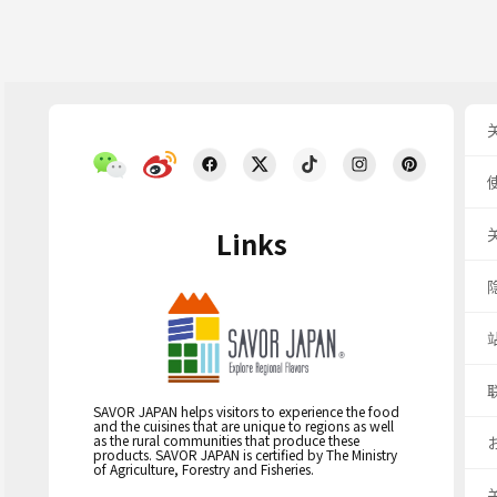
Links
SAVOR JAPAN helps visitors to experience the food
and the cuisines that are unique to regions as well
as the rural communities that produce these
products. SAVOR JAPAN is certified by The Ministry
of Agriculture, Forestry and Fisheries.