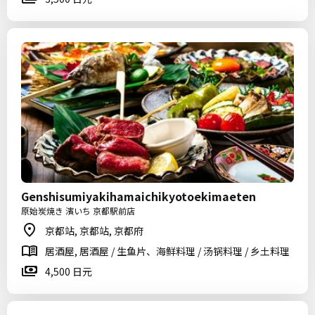
Genshisumiyakihamaichikyotoekimaeten
原始炭焼き 濱いち 京都駅前店
京都站, 京都站, 京都府
居酒屋, 居酒屋 / 生鱼片、海鲜料理 / 汤锅料理 / 乡土料理
4,500 日元