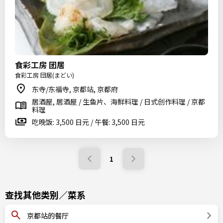
食彩工房 团居
食彩工房 団居(まどい)
东寺/东福寺, 京都站, 京都府
居酒屋, 居酒屋 / 生鱼片、海鲜料理 / 日式创作料理 / 京都
料理
吃晚饭: 3,500 日元 / 午餐: 3,500 日元
1
查找其他类别／菜系
京都站的餐厅