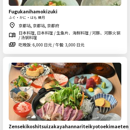
Fugukanihamokizuki
ふぐ・かに・はも 輝月
京都站, 京都站, 京都府
日本料理, 日本料理 / 生鱼片、海鲜料理 / 河豚、河豚火锅
/ 汤锅料理
吃晚饭: 6,000 日元 / 午餐: 3,000 日元
Zensekikoshitsuizakayahannariteikyotoekimaeten