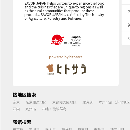
SAVOR JAPAN helps visitors to experience the food
and the cuisines that are unique to regions as well
as the rural communities that produce these
products. SAVOR JAPAN is certified by The Ministry
of Agriculture, Forestry and Fisheries.
powered by hitosara
按地区搜索
东京
东京周边地区
京都和大阪地区
北海道
本州北部（东北地区
四国
九州岛
冲绳・琉球群岛
餐馆搜索
东京都
茨城县
栃木县
群马县
埼玉县
千叶县
神奈川县