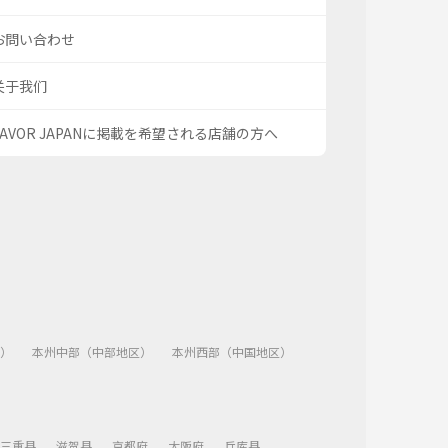
お問い合わせ
关于我们
SAVOR JAPANに掲載を希望される店舗の方へ
）
本州中部（中部地区）
本州西部（中国地区）
三重县
滋贺县
京都府
大阪府
兵库县