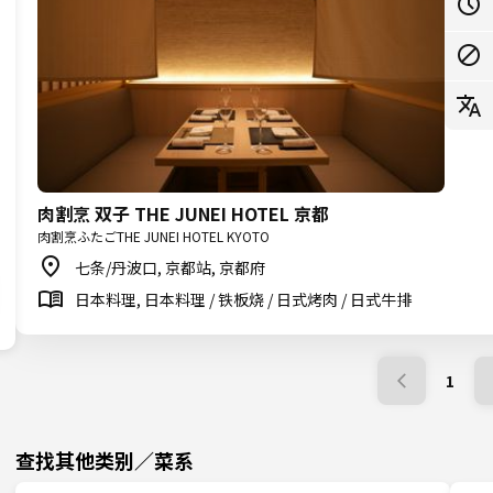
肉割烹 双子 THE JUNEI HOTEL 京都
肉割烹ふたごTHE JUNEI HOTEL KYOTO
七条/丹波口, 京都站, 京都府
日本料理, 日本料理 / 铁板烧 / 日式烤肉 / 日式牛排
1
查找其他类别／菜系