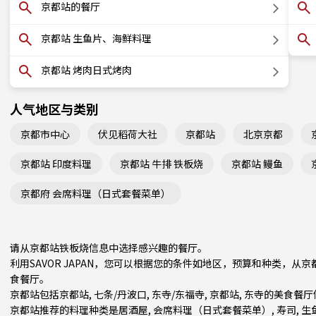
京都站的餐厅
京都站 生鱼片、海鲜料理
京都站 烤肉日式烤肉
人气地区与类别
京都市中心
伏见稻荷大社
京都站
北京京都
京都站 印度料理
京都站 牛排 铁板烧
京都站 鳗鱼
京都府 会席料理（日式套餐菜单）
请从京都站铁板烧信息中选择感兴趣的餐厅。
利用SAVOR JAPAN，您可以根据您的条件如地区，预算和种类，
食餐厅。
京都站包括
京都站
,
七条/丹波口
,
东寺/东福寺
, 京都站, 东寺的美食餐
京都站推荐的料理种类是
居酒屋
,
会席料理（日式套餐菜单）
,
寿司
,
生