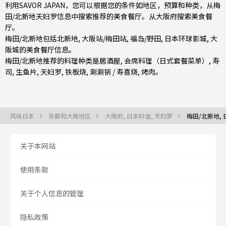
利用SAVOR JAPAN，您可以根据您的条件如地区，预算和种类，从梅
田/北新地天妇罗信息中搜索推荐的美食餐厅。从
大阪府
搜索美食餐
厅。
梅田/北新地包括
北新地
,
大阪站/梅田站
,
福岛/野田
, 日本环球影城, 大
阪城的美食餐厅信息。
梅田/北新地推荐的料理种类是
居酒屋
,
会席料理（日式套餐菜单）
,
寿
司
,
生鱼片
,
天妇罗
,
铁板烧
,
涮涮锅 / 寿喜烧
,
烤肉
。
风味日本
京都和大阪地区
大阪府, 日本料理, 天妇罗
梅田/北新地, 
关于本网站
使用条款
关于个人信息的管理
隐私政策