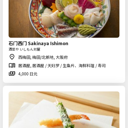
石门西门 Sakinaya Ishimon
酒菜や いしもん対屋
西梅田, 梅田/北新地, 大阪府
居酒屋, 居酒屋 / 天妇罗 / 生鱼片、海鲜料理 / 寿司
4,000 日元