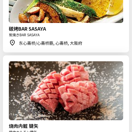
碳烤BAR SASAYA
炭焼きBAR SASAYA
东心斋桥/心斋桥筋, 心斋桥, 大阪府
烧肉内脏 键矢
焼肉ホルモン鍵矢