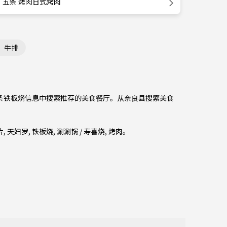
五条 烤肉日式烤肉
、牛排
从五条铁板烧信息中搜索推荐的美食餐厅。从
奈良县
搜索美食
片
,
天妇罗
,
铁板烧
,
涮涮锅 / 寿喜烧
,
烤肉
。