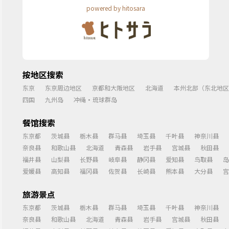
powered by hitosara
按地区搜索
东京
东京周边地区
京都和大阪地区
北海道
本州北部（东北地区
四国
九州岛
冲绳・琉球群岛
餐馆搜索
东京都
茨城县
栃木县
群马县
埼玉县
千叶县
神奈川县
奈良县
和歌山县
北海道
青森县
岩手县
宫城县
秋田县
福井县
山梨县
长野县
岐阜县
静冈县
爱知县
鸟取县
岛
爱媛县
高知县
福冈县
佐贺县
长崎县
熊本县
大分县
宫
旅游景点
东京都
茨城县
栃木县
群马县
埼玉县
千叶县
神奈川县
奈良县
和歌山县
北海道
青森县
岩手县
宫城县
秋田县