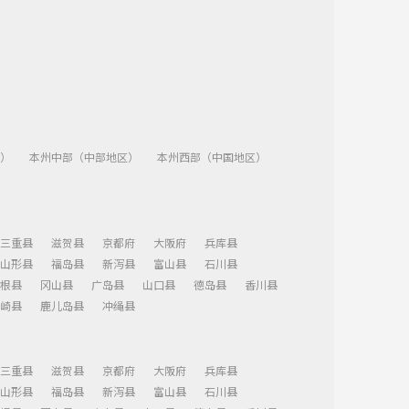
）
本州中部（中部地区）
本州西部（中国地区）
三重县
滋贺县
京都府
大阪府
兵库县
山形县
福岛县
新泻县
富山县
石川县
根县
冈山县
广岛县
山口县
德岛县
香川县
崎县
鹿儿岛县
冲绳县
三重县
滋贺县
京都府
大阪府
兵库县
山形县
福岛县
新泻县
富山县
石川县