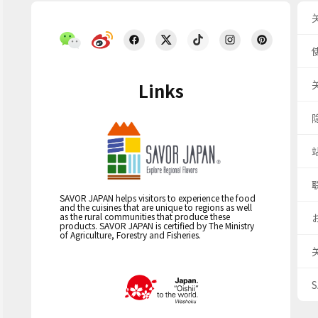
Links
SAVOR JAPAN helps visitors to experience the food
and the cuisines that are unique to regions as well
as the rural communities that produce these
products. SAVOR JAPAN is certified by The Ministry
of Agriculture, Forestry and Fisheries.