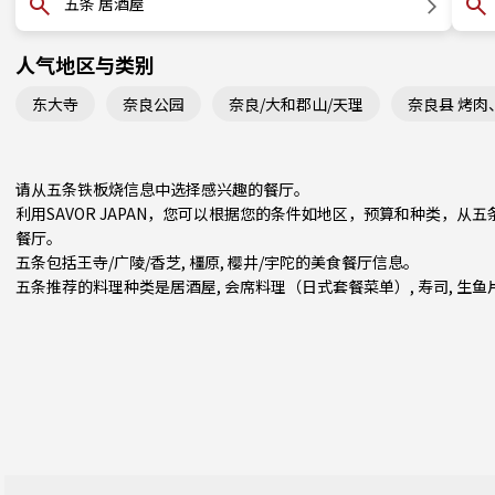
五条 居酒屋
人气地区与类别
东大寺
奈良公园
奈良/大和郡山/天理
奈良县 烤肉
请从五条铁板烧信息中选择感兴趣的餐厅。
利用SAVOR JAPAN，您可以根据您的条件如地区，预算和种类，
餐厅。
五条包括
王寺/广陵/香芝
,
橿原
,
樱井/宇陀
的美食餐厅信息。
五条推荐的料理种类是
居酒屋
,
会席料理（日式套餐菜单）
,
寿司
,
生鱼