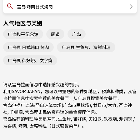
宫岛 烤肉日式烤肉
人气地区与类别
广岛和平纪念馆
尾道
广岛
广岛县 日式烤肉 烤肉
广岛县 生鱼片、海鲜料理
广岛县 御好烧、文字烧
请从宫岛拉面信息中选择感兴趣的餐厅。
利用SAVOR JAPAN，您可以根据您的条件如地区，预算和种类，从宫
岛拉面信息中搜索推荐的美食餐厅。从
广岛县
搜索美食餐厅。
宫岛包括
广岛站/马自达体育场(广岛市民球场)
,
廿日市/大竹
, 严岛神
社, 千曡阁, 宫岛歴史民俗资料馆的美食餐厅信息。
宫岛推荐的料理种类是
寿司
,
生鱼片
,
御好烧
,
天妇罗
,
铁板烧
,
涮涮锅 /
寿喜烧
,
烤肉
,
会席料理（日式套餐菜单）
。