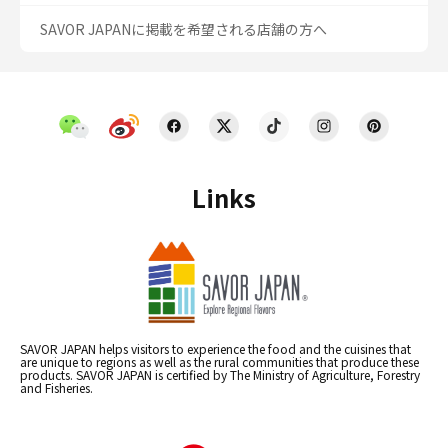
SAVOR JAPANに掲載を希望される店舗の方へ
Links
SAVOR JAPAN helps visitors to experience the food and the cuisines that
are unique to regions as well as the rural communities that produce these
products. SAVOR JAPAN is certified by The Ministry of Agriculture, Forestry
and Fisheries.