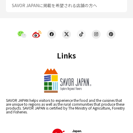
SAVOR JAPANに掲載を希望される店舗の方へ
Links
SAVOR JAPAN helps visitors to experience the food and the cuisines that
are unique to regions as well as the rural communities that produce these
products. SAVOR JAPAN is certified by The Ministry of Agriculture, Forestry
and Fisheries.