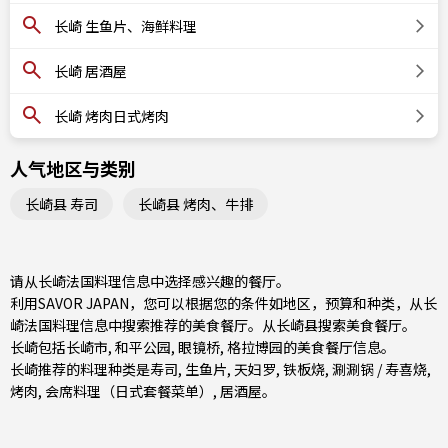
长崎 生鱼片、海鲜料理
长崎 居酒屋
长崎 烤肉日式烤肉
人气地区与类别
长崎县 寿司
长崎县 烤肉、牛排
请从长崎法国料理信息中选择感兴趣的餐厅。
利用SAVOR JAPAN，您可以根据您的条件如地区，预算和种类，从长
崎法国料理信息中搜索推荐的美食餐厅。从
长崎县
搜索美食餐厅。
长崎包括
长崎市
, 和平公园, 眼镜桥, 格拉博园的美食餐厅信息。
长崎推荐的料理种类是
寿司
,
生鱼片
,
天妇罗
,
铁板烧
,
涮涮锅 / 寿喜烧
,
烤肉
,
会席料理（日式套餐菜单）
,
居酒屋
。