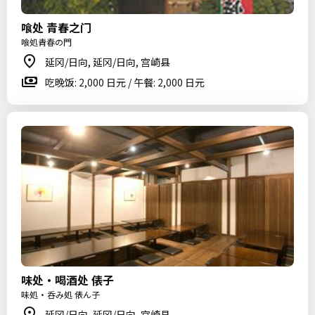
喰处 青春之门
喰処青春の門
延冈/日向, 延冈/日向, 宫崎县
吃晚饭: 2,000 日元 / 午餐: 2,000 日元
味处・喝酒处 俵子
味処・呑み処 俵ん子
延冈/日向, 延冈/日向, 宫崎县