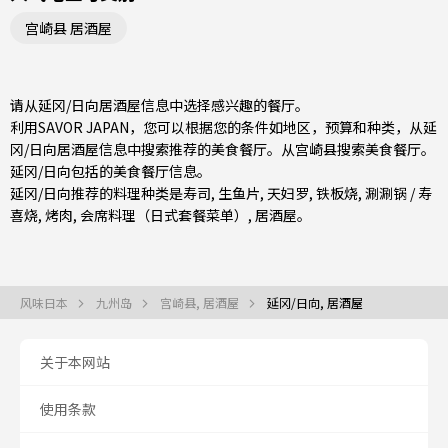
宫崎县 居酒屋
请从延冈/日向居酒屋信息中选择感兴趣的餐厅。
利用SAVOR JAPAN，您可以根据您的条件如地区，预算和种类，从延
冈/日向居酒屋信息中搜索推荐的美食餐厅。从
宫崎县
搜索美食餐厅。
延冈/日向包括的美食餐厅信息。
延冈/日向推荐的料理种类是
寿司
,
生鱼片
,
天妇罗
,
铁板烧
,
涮涮锅 / 寿
喜烧
,
烤肉
,
会席料理（日式套餐菜单）
,
居酒屋
。
风味日本
九州岛
宫崎县, 居酒屋
延冈/日向, 居酒屋
关于本网站
使用条款