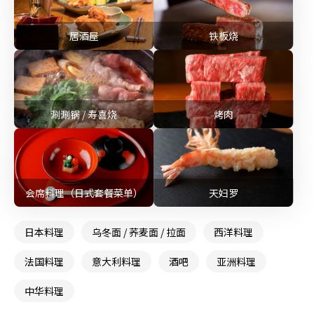
居酒屋
铁板烧
涮涮锅 / 寿喜烧
烤肉
会席料理（日式套餐菜单）
天妇罗
日本料理
乌冬面 / 荞麦面 / 拉面
西洋料理
法国料理
意大利料理
酒吧
亚洲料理
中华料理