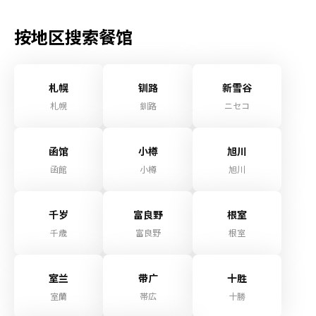
按地区搜索餐馆
札幌
钏路
新雪谷
札幌
釧路
ニセコ
函馆
小樽
旭川
函館
小樽
旭川
千岁
富良野
根室
千歳
富良野
根室
室兰
带广
十胜
室蘭
帯広
十勝