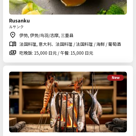
Rusanku
ルサンク
伊势, 伊势/鸟羽/志摩, 三重县
法国料理, 意大利、法国料理 / 法国料理 / 海鲜 / 葡萄酒
吃晚饭: 15,000 日元 / 午餐: 15,000 日元
New