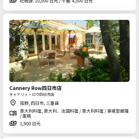
吃晚饭: 10,000 日元 / 午餐: 4,000 日元
Cannery Row四日市店
キャナリィ・ロウ四日市店
菰野, 四日市, 三重县
意大利料理, 意大利、法国料理 / 意大利料理 / 拿坡里披薩
/ 蛋糕
1,900 日元