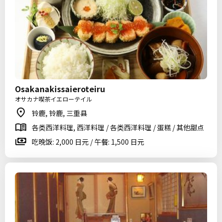
Osakanakissaieroteiru
オサカナ喫茶イエローテイル
铃鹿, 铃鹿, 三重县
各类西洋料理, 西洋料理 / 各类西洋料理 / 蛋糕 / 其他甜点
吃晚饭: 2,000 日元 / 午餐: 1,500 日元