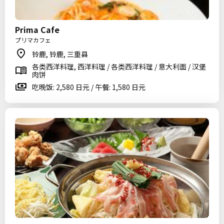
Prima Cafe
プリマカフェ
铃鹿, 铃鹿, 三重县
各类西洋料理, 西洋料理 / 各类西洋料理 / 意大利面 / 汉堡
肉饼
吃晚饭: 2,580 日元 / 午餐: 1,580 日元