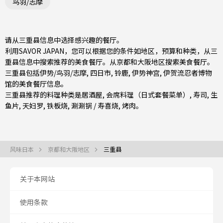
鸟羽/志摩
请从三重县信息中选择感兴趣的餐厅。
利用SAVOR JAPAN，您可以根据您的条件如地区，预算和种类，从三
重县信息中搜索推荐的美食餐厅。从
京都和大阪地区
搜索美食餐厅。
三重县包括
伊势/鸟羽/志摩
,
四日市
,
铃鹿
, 伊势神宫, 伊贺流忍者博物
馆的美食餐厅信息。
三重县推荐的料理种类是
居酒屋
,
会席料理（日式套餐菜单）
,
寿司
,
生
鱼片
,
天妇罗
,
铁板烧
,
涮涮锅 / 寿喜烧
,
烤肉
。
风味日本
京都和大阪地区
三重县
关于本网站
使用条款