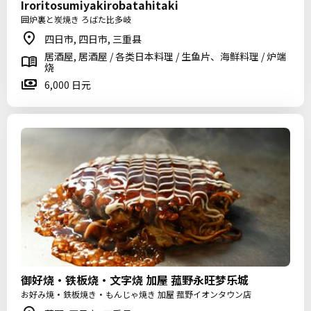
Iroritosumiyakirobatahitaki
囲炉裏と炭焼き ろばた比多岐
四日市, 四日市, 三重县
居酒屋, 居酒屋 / 各类日本料理 / 生鱼片、海鲜料理 / 炉端
烧
6,000 日元
御好烧・铁板烧・文字烧 加屋 菰野永旺梦乐城
お好み焼・鉄板焼き・もんじゃ焼き 加屋 菰野イオンタウン店