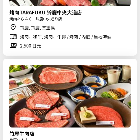
烤肉TARAFUKU 铃鹿中央大道店
焼肉たらふく 鈴鹿中央通り店
铃鹿, 铃鹿, 三重县
烤肉、和牛, 烤肉、牛排 / 烤肉 / 内脏 / 当地啤酒
2,500 日元
竹屋牛肉店
竹屋牛肉店