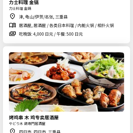
力士料理 金锅
力士料理 金鍋
津, 龟山/伊贺/名张, 三重县
居酒屋, 居酒屋 / 各类日本料理 / 内脏火锅 / 相扑火锅
吃晚饭: 4,000 日元 / 午餐: 500 日元
烤鸡串 木 鸡专卖居酒屋
やどり木 鶏専門居酒屋
四日市, 四日市, 三重县