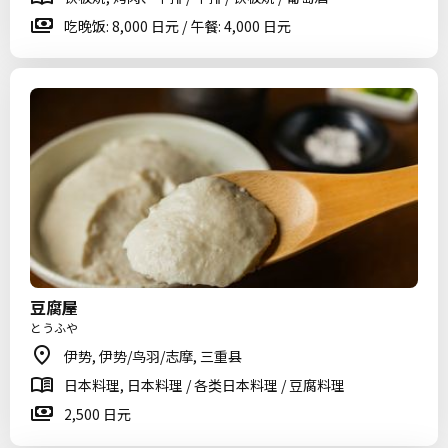
吃晚饭: 8,000 日元 / 午餐: 4,000 日元
豆腐屋
とうふや
伊势, 伊势/鸟羽/志摩, 三重县
日本料理, 日本料理 / 各类日本料理 / 豆腐料理
2,500 日元