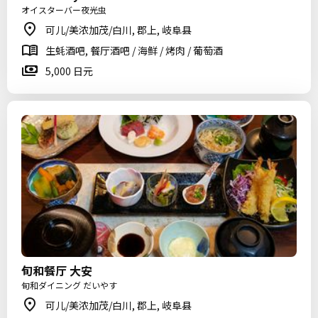
オイスターバー夜光虫
可儿/美浓加茂/白川, 郡上, 岐阜县
生蚝酒吧, 餐厅酒吧 / 海鲜 / 烤肉 / 葡萄酒
5,000 日元
旬和餐厅 大安
旬和ダイニング だいやす
可儿/美浓加茂/白川, 郡上, 岐阜县