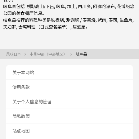
岐阜县包括
飞驒/高山/下吕
,
岐阜
,
郡上
, 白川乡, 阿弥陀瀑布, 花博纪念
公园的美食餐厅信息。
岐阜县推荐的料理种类是
铁板烧
,
涮涮锅 / 寿喜烧
,
烤肉
,
寿司
,
生鱼片
,
天妇罗
,
会席料理（日式套餐菜单）
,
居酒屋
。
风味日本
本州中部（中部地区）
岐阜县
关于本网站
使用条款
关于个人信息的管理
隐私政策
站点地图