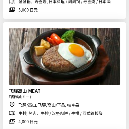
涮涮锅、寿喜烧, 日本料理 / 涮涮锅 / 寿喜烧 / 日本酒
5,000 日元
飞驒高山 MEAT
飛騨高山ミート
飞驒/高山, 飞驒/高山/下吕, 岐阜县
牛排, 烤肉、牛排 / 汉堡肉饼 / 牛排 / 西式铁板烧
4,000 日元