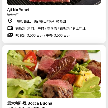
Aji No Yohei
味の与平
飞驒/高山, 飞驒/高山/下吕, 岐阜县
铁板烧, 烤肉、牛排 / 寿喜烧 / 铁板烧 / 乡土料理
吃晚饭: 3,500 日元 / 午餐: 3,500 日元
意大利料理 Bocca Buona
イタリア料理 ボッカボーナ