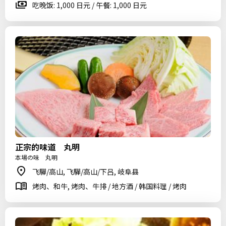
吃晚饭: 1,000 日元 / 午餐: 1,000 日元
正宗的味道 丸明
本場の味 丸明
飞驒/高山, 飞驒/高山/下吕, 岐阜县
烤肉、和牛, 烤肉、牛排 / 地方酒 / 韩国料理 / 烤肉