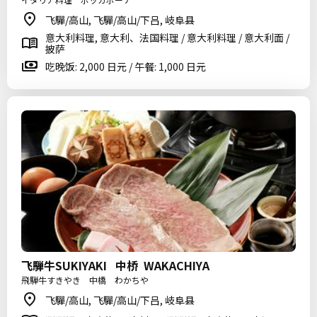
飞驒/高山, 飞驒/高山/下吕, 岐阜县
意大利料理, 意大利、法国料理 / 意大利料理 / 意大利面 /
披萨
吃晚饭: 2,000 日元 / 午餐: 1,000 日元
飞騨牛SUKIYAKI 中桥 WAKACHIYA
飛騨牛すきやき 中橋 わかちや
飞驒/高山, 飞驒/高山/下吕, 岐阜县