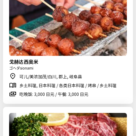
戈赫达西奥米
ゴヘダsionami
可儿/美浓加茂/白川, 郡上, 岐阜县
乡土料理, 日本料理 / 各类日本料理 / 烤串 / 乡土料理
吃晚饭: 3,000 日元 / 午餐: 3,000 日元