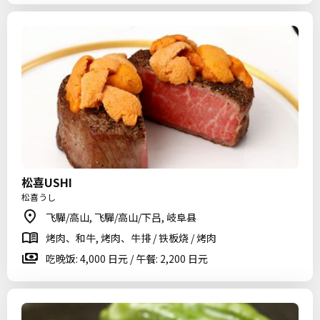
松喜USHI
松喜うし
飞驒/高山, 飞驒/高山/下吕, 岐阜县
烤肉、和牛, 烤肉、牛排 / 铁板烧 / 烤肉
吃晚饭: 4,000 日元 / 午餐: 2,200 日元