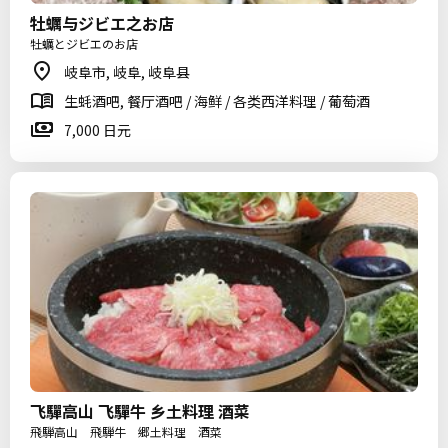
牡蠣与ジビエ之お店
牡蠣とジビエのお店
岐阜市, 岐阜, 岐阜县
生蚝酒吧, 餐厅酒吧 / 海鲜 / 各类西洋料理 / 葡萄酒
7,000 日元
飞驒高山 飞驒牛 乡土料理 酒菜
飛騨高山 飛騨牛 郷土料理 酒菜