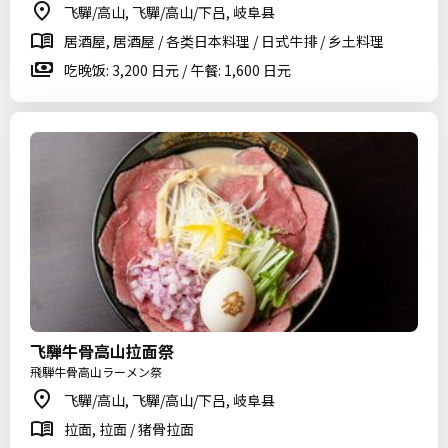
飞驒/高山, 飞驒/高山/下吕, 岐阜县
居酒屋, 居酒屋 / 各类日本料理 / 日式牛排 / 乡土料理
吃晚饭: 3,200 日元 / 午餐: 1,600 日元
飞騨牛骨高山拉面祭
飛騨牛骨高山ラーメン祭
飞驒/高山, 飞驒/高山/下吕, 岐阜县
拉面, 拉面 / 猪骨拉面