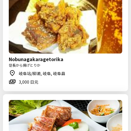
Nobunagakaragetorika
信長から揚げとりか
岐阜站/柳濑, 岐阜, 岐阜县
3,000 日元