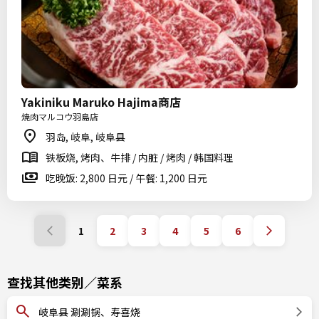
Yakiniku Maruko Hajima商店
焼肉マルコウ羽島店
羽岛, 岐阜, 岐阜县
铁板烧, 烤肉、牛排 / 内脏 / 烤肉 / 韩国料理
吃晚饭: 2,800 日元 / 午餐: 1,200 日元
1
2
3
4
5
6
查找其他类别／菜系
岐阜县 涮涮锅、寿喜烧