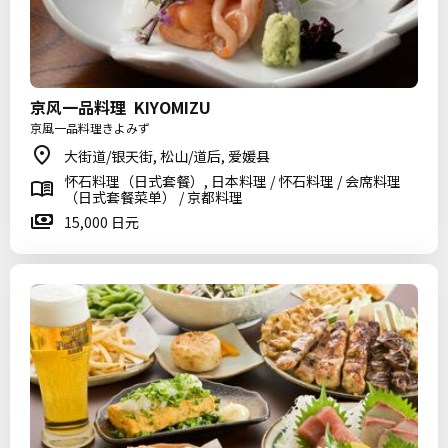
京风一品料理 KIYOMIZU
京風一品料理きよみず
大街道/银天街, 松山/道后, 爱媛县
怀石料理（日式套餐）, 日本料理 / 怀石料理 / 会席料理
（日式套餐菜单） / 京都料理
15,000 日元