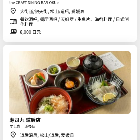
the CRAFT DINING BAR OKUe.
大街道/银天街, 松山/道后, 爱媛县
餐饮酒吧, 餐厅酒吧 / 天妇罗 / 生鱼片、海鲜料理 / 日式创
作料理
8,000 日元
寿司丸 道后店
すし丸 道後店
道后温泉, 松山/道后, 爱媛县