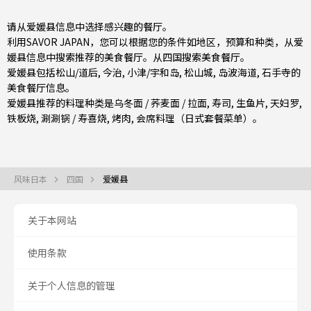
请从爱媛县信息中选择感兴趣的餐厅。
利用SAVOR JAPAN，您可以根据您的条件如地区，预算和种类，从爱
媛县信息中搜索推荐的美食餐厅。从
四国
搜索美食餐厅。
爱媛县包括
松山/道后
,
今治
,
小津/宇和岛
, 松山城, 岛波海道, 石手寺的
美食餐厅信息。
爱媛县推荐的料理种类是
乌冬面 / 荞麦面 / 拉面
,
寿司
,
生鱼片
,
天妇罗
,
铁板烧
,
涮涮锅 / 寿喜烧
,
烤肉
,
会席料理（日式套餐菜单）
。
风味日本
四国
爱媛县
关于本网站
使用条款
关于个人信息的管理