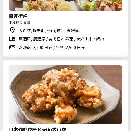
黑瓦街吧
平和通り酒場
大街道/银天街, 松山/道后, 爱媛县
居酒屋, 居酒屋 / 各类日本料理 / 烤鸡肉串 / 烤串
吃晚饭: 2,500 日元 / 午餐: 2,500 日元
日本炸鸡块屋 Kariju衣山店