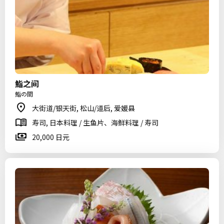
鮨之间
鮨の間
大街道/银天街, 松山/道后, 爱媛县
寿司, 日本料理 / 生鱼片、海鲜料理 / 寿司
20,000 日元