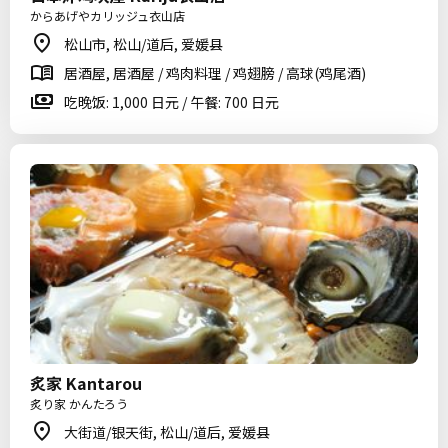
からあげやカリッジュ衣山店
松山市, 松山/道后, 爱媛县
居酒屋, 居酒屋 / 鸡肉料理 / 鸡翅膀 / 高球(鸡尾酒)
吃晚饭: 1,000 日元 / 午餐: 700 日元
炙家 Kantarou
炙り家 かんたろう
大街道/银天街, 松山/道后, 爱媛县