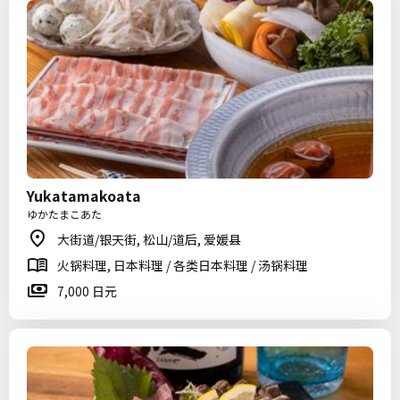
Yukatamakoata
ゆかたまこあた
大街道/银天街, 松山/道后, 爱媛县
火锅料理, 日本料理 / 各类日本料理 / 汤锅料理
7,000 日元