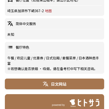
餐厅位置（若搭乘出租车，请出示此地址）
埼玉県加須市下崎367-2
地图
简体中文服务
未知
餐厅特色
午餐
/
欢迎儿童
/
优惠券
/
日式包厢
/
套餐菜单
/
日本酒种类丰
富
※若想确认是否禁烟 · 吸烟，请在备考栏中写下相关咨询。
日文网站
powered by