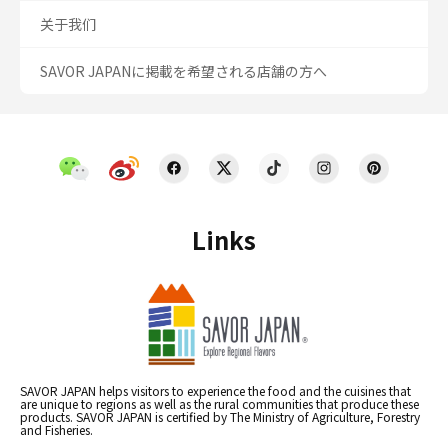
关于我们
SAVOR JAPANに掲載を希望される店舗の方へ
Links
SAVOR JAPAN helps visitors to experience the food and the cuisines that
are unique to regions as well as the rural communities that produce these
products. SAVOR JAPAN is certified by The Ministry of Agriculture, Forestry
and Fisheries.