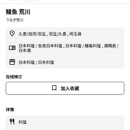
鳗鱼 荒川
うなぎ荒川
久喜/加须/羽生
,
羽生/久喜
,
埼玉县
日本料理
/
各类日本料理
,
日本料理
/
鳗鱼料理
,
酒精类
/
日本酒
日本料理
/
日本料理
在线预订
加入收藏
详情
料理