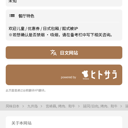
未知
餐厅特色
欢迎儿童
/
优惠券
/
日式包厢
/
掘式被炉
※若想确认是否禁烟 · 吸烟，请在备考栏中写下相关咨询。
日文网站
powered by
此页面是通过谷歌翻译API翻译。
风味日本
九州岛
宫崎县, 烤肉、和牛
延冈/日向, 烤肉、和牛
关于本网站