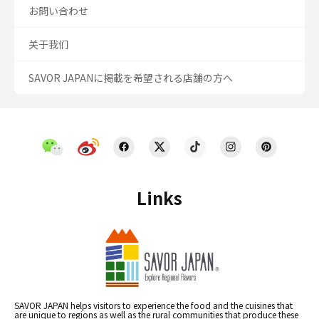
お問い合わせ
关于我们
SAVOR JAPANに掲載を希望される店舗の方へ
Links
SAVOR JAPAN helps visitors to experience the food and the cuisines that
are unique to regions as well as the rural communities that produce these