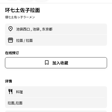
环七土佐子拉面
環七土佐っ子ラーメン
池袋西口
,
池袋
,
东京都
拉面
/
拉面
在线预订
加入收藏
详情
料理
拉面,拉面