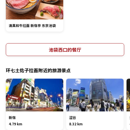
清真和牛拉面 新宿亭 东京池袋
池袋西口的餐厅
环七土佐子拉面附近的旅游景点
新宿
涩谷
4.79 km
8.32 km