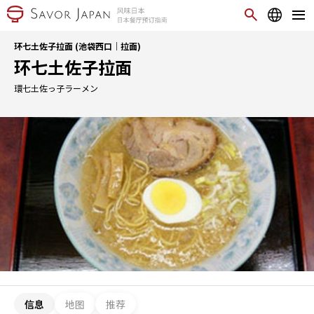
环七土佐子拉面 (池袋西口｜拉面)
环七土佐子拉面
環七土佐っ子ラーメン
信息
地图
推荐