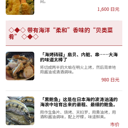
间。
1,600 日元
◇◆◇ 带有海洋“柔和”香味的“贝类菜
肴” ◇◆◇
「海烤砗磲」扇贝、内脏、串……大海
的味道太棒了
将切成两半的大蛤在明火上烤，然后简单地
用酱油或清酒调味。
980 日元
「黑鲍鱼」这是在日本海的波涛汹涌的
海浪中培育出来的最粗、最细的鲍鱼。
用作生鱼片、烧烤、天妇罗，用黄油烤，用
酒和酱油调味，配上柠檬，味道鲜美。
市价