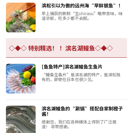
滨松引以为傲的远州海“早鲜银鱼”！
早上捕获的新鲜“生shirasu”略带苦味，味
道浓郁，吃多少都不会腻。
◇◆◇ 特别精选！ ！滨名湖鳗鱼◇◆◇
[鱼鱼特产]滨名湖鳗鱼生鱼片
“鳗鱼生鱼片”是滨名湖的特产，是滨松独
有的，即使在日本也很少见。
滨名湖鳗鱼的“涮锅”搭配自家制橙子
酱！
感谢您，我们在各种媒体上得到了广泛报
道！ 非常感谢。