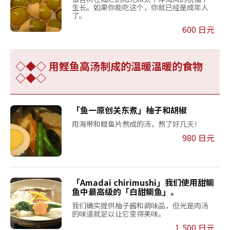
生长。如果你能吃这个，你就已经是成年人
了。
600 日元
◇◆◇ 用鲣鱼高汤制成的温暖温暖的食物
◇◆◇
「鱼一原创关东煮」柚子和胡椒
用海带和鲣鱼片熬成的汤，熬了好几天！
980 日元
「Amadai chirimushi」我们使用甜鲷
鱼中最高级的「白甜鲷鱼」。
我们确实提供柚子酱和调味品，但光是肉汤
的味道就足以让它变得美味。
1,500 日元