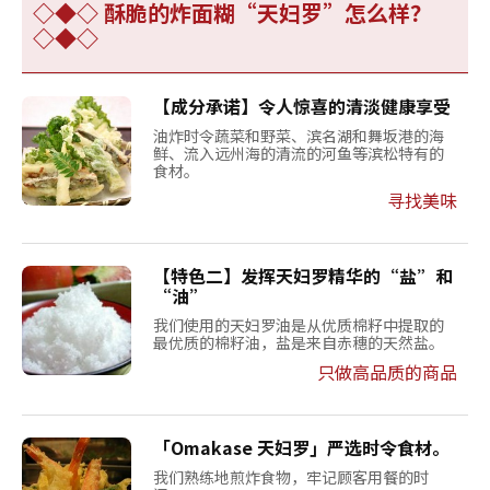
◇◆◇ 酥脆的炸面糊“天妇罗”怎么样？
◇◆◇
【成分承诺】令人惊喜的清淡健康享受
油炸时令蔬菜和野菜、滨名湖和舞坂港的海
鲜、流入远州海的清流的河鱼等滨松特有的
食材。
寻找美味
【特色二】发挥天妇罗精华的“盐”和
“油”
我们使用的天妇罗油是从优质棉籽中提取的
最优质的棉籽油，盐是来自赤穗的天然盐。
只做高品质的商品
「Omakase 天妇罗」严选时令食材。
我们熟练地煎炸食物，牢记顾客用餐的时