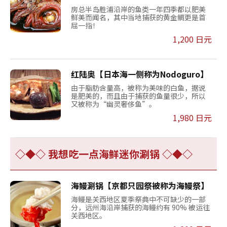
房总半岛胜浦沿岸的鱼类一年四季都以肥美
鲜美而闻名，其中当地捕获的黄金鲷更是首
屈一指！
1,200 日元
红陆奥【日本海一侧称为Nodoguro】
由于脂肪含量高，被称为美味的白鱼，据说
是肥美的，而且由于捕获的鱼量很少，所以
又被称为“幽灵奢侈鱼”。
1,980 日元
◇◆◇ 我想吃一点海鲜迷你涮锅 ◇◆◇
海鳗涮锅【京都只园祭被称为海鳗祭】
海鳗是关西地区夏季祭典中不可缺少的一部
分，远州海沿岸捕获的海鳗约有 90% 被运往
关西地区。