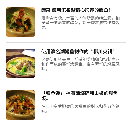
醋菜 使用滨名湖精心饲养的鳗鱼！
鳗鱼含有极其丰富的人体所需的维生素。柚
子是一道清爽的醋菜，对于恢复疲劳也有效
果。
使用滨名湖鳗鱼制作的“柳川火锅”
这是使用当天早上捕获的受精卵和特制高汤
制作而成的豪华烤鳗鱼，带有奢华的鸡蛋风
味。
「鳗鱼饭」 拌有蒲烧碎和山椒的鳗鱼
饭。
在口中享受肥美的烤鳗鱼的甜味和花椒的辣
味。