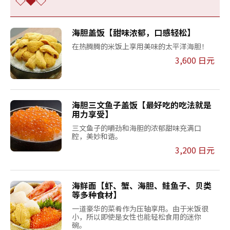
◇◆◇
海胆盖饭【甜味浓郁，口感轻松】
在热腾腾的米饭上享用美味的太平洋海胆！
3,600 日元
海胆三文鱼子盖饭【最好吃的吃法就是
用力享受】
三文鱼子的嚼劲和海胆的浓郁甜味充满口
腔，美妙和谐。
3,200 日元
海鲜面【虾、蟹、海胆、鲑鱼子、贝类
等多种食材】
一道豪华的菜肴作为压轴享用。由于米饭很
小，所以即使是女性也能轻松食用的迷你
碗。