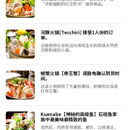
“浓郁细腻的红豆肝汤”堪称绝品。
河豚火锅[Tecchiri] 接受1人份的订
单。
这是使用在当地远州海域生长的高级天然虎
河豚制成的火锅。
螃蟹火锅【帝王蟹】请致电确认到货时
间。
这道火锅使用了大量有嚼劲、耐嚼的北海道
红帝王蟹。
Kuenabe【神秘的高级鱼】石斑鱼家
族中最美味最精致的鱼
加热后，肉质变得紧致、紧实，口感清淡，