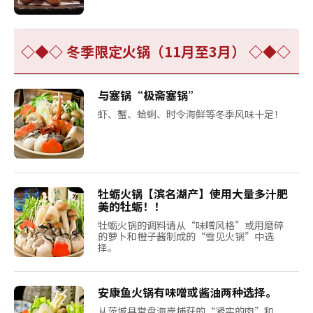
◇◆◇ 冬季限定火锅（11月至3月） ◇◆◇
与塞锅“极斋塞锅”
虾、蟹、蛤蜊、时令海鲜等冬季风味十足！
牡蛎火锅【滨名湖产】使用大量多汁肥
美的牡蛎！！
牡蛎火锅的调料请从“味噌风格”或用磨碎
的萝卜和橙子酱制成的“雪见火锅”中选
择。
安康鱼火锅有味噌或酱油两种选择。
从茨城县常盘海岸捕获的“紧实的肉”和