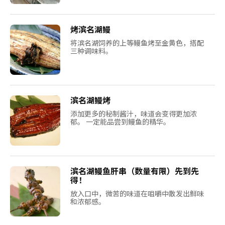
烤滨名湖鳗
将滨名湖饲养的上等鳗鱼烤至金黄色，搭配
三种调味料。
滨名湖鳗烤
添加更多的秘制酱汁，味道会变得更加浓
郁。 一定能品尝到鳗鱼的精华。
滨名湖鳗鱼肝串（数量有限）先到先
得！
放入口中，微苦的味道在咀嚼中散发出鲜味
和浓郁感。