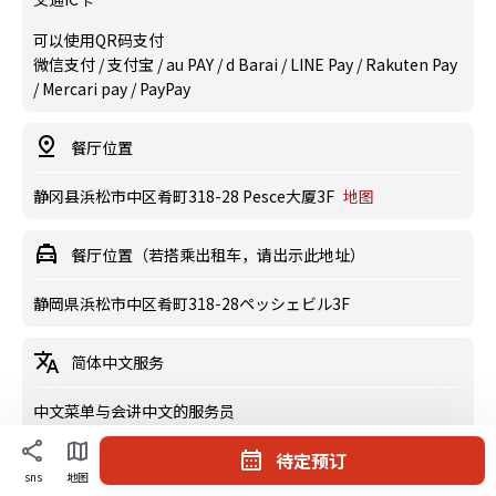
可以使用QR码支付
微信支付 / 支付宝 / au PAY / d Barai / LINE Pay / Rakuten Pay
/ Mercari pay / PayPay
餐厅位置
静冈县浜松市中区肴町318-28 Pesce大厦3F
地图
餐厅位置（若搭乘出租车，请出示此地址）
静岡県浜松市中区肴町318-28ペッシェビル3F
简体中文服务
中文菜单与会讲中文的服务员
待定预订
餐厅特色
sns
地图