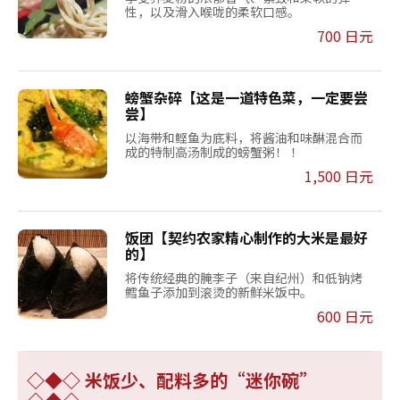
性，以及滑入喉咙的柔软口感。
700 日元
螃蟹杂碎【这是一道特色菜，一定要尝
尝】
以海带和鲣鱼为底料，将酱油和味醂混合而
成的特制高汤制成的螃蟹粥！ ！
1,500 日元
饭团【契约农家精心制作的大米是最好
的】
将传统经典的腌李子（来自纪州）和低钠烤
鳕鱼子添加到滚烫的新鲜米饭中。
600 日元
◇◆◇ 米饭少、配料多的“迷你碗”