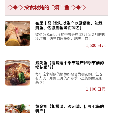
◇◆◇ 按食材炖的“焖”鱼 ◇◆◇
布里卡马 [北陆以生产冰见鰤鱼、能登
鰤鱼、佐渡鰤鱼等而闻名]
被称为 Kanburi 的季节是在 12 月至 2 月的极
冷时期。烤鸭肉质细嫩，肥美可口！
1,500 日元
煮鲷鱼【据说这个季节是产卵季节前的
樱花季节】
每年这个时候的鲷鱼都被誉为樱花鲷，但也
有人说一月到二月的严寒季节里的鲷鱼更加
美味！
1,100 日元
黄金鲷【相模湾、骏河湾、伊豆七岛的
特产】