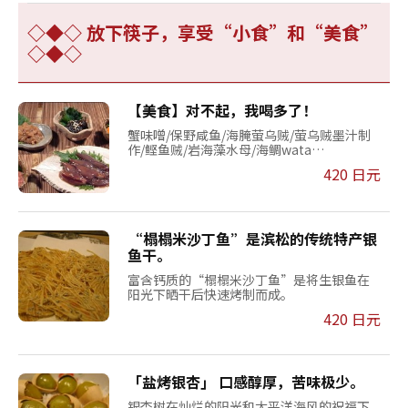
◇◆◇ 放下筷子，享受“小食”和“美食”
◇◆◇
【美食】对不起，我喝多了！
蟹味噌/保野咸鱼/海腌萤乌贼/萤乌贼墨汁制
作/鲣鱼贼/岩海藻水母/海鲷wata…
420 日元
“榻榻米沙丁鱼”是滨松的传统特产银
鱼干。
富含钙质的“榻榻米沙丁鱼”是将生银鱼在
阳光下晒干后快速烤制而成。
420 日元
「盐烤银杏」 口感醇厚，苦味极少。
银杏树在灿烂的阳光和太平洋海风的祝福下