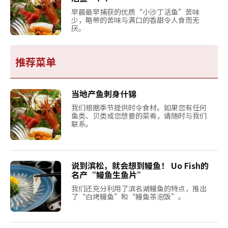
早晨最早捕获的优质“小沙丁活鱼”苦味
少，略带的苦味与满口的香甜令人食而无
厌。
推荐菜单
当地产鱼刺身什锦
我们根据季节提供时令食材。如果您有任何
鱼类、贝类或您想要的菜肴，请随时与我们
联系。
说到滨松，就会想到鳗鱼！ Uo Fish的
名产“鳗鱼生鱼片”
我们还充分利用了滨名湖鳗鱼的特点，推出
了“白烤鳗鱼”和“鳗鱼茶泡饭”。