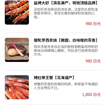
盐烤大虾【滨名湖产，筑地顶级品牌】
这些虾来自美丽的滨名湖，这里的水质和温
度都非常好。享受优雅的甜味和饱满的口
感。
980 日元
银陀罗西京烧【微甜，白味噌的芳香】
西京渍是将来自北海的新鲜银鳕鱼用特制的
美味白味噌精心腌制，然后进行烧烤而成的
杰作。
980 日元
烤红帝王蟹【北海道产】
烤蟹的芳香和耐嚼的肉质，即使是不喝酒的
人也会赞叹不已。
1,800 日元