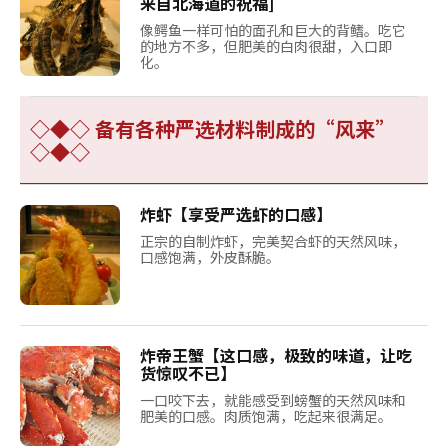
来自北海道的祝福]
像鳄鱼一样可怕的面孔和巨大的背鳍。吃它
的地方不多，但肥美的白肉很甜，入口即
化。
◇◆◇ 备有各种严选材料制成的“风来”
◇◆◇
炸虾【享受严选虾的口感】
正宗的自制炸虾，完美契合虾的天然风味，
口感饱满，外皮酥脆。
炸帝王蟹【这口感，极致的味道，让吃
货惊叹不已】
一口咬下去，就能感受到螃蟹的天然风味和
肥美的口感。肉质饱满，吃起来很满足。