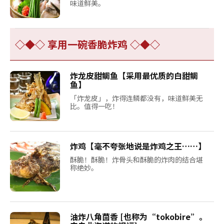
味道鲜美。
◇◆◇ 享用一碗香脆炸鸡 ◇◆◇
炸龙皮甜鲷鱼【采用最优质的白甜鲷
鱼】
「炸龙皮」，炸得连鳞都没有，味道鲜美无
比。值得一吃！
炸鸡【毫不夸张地说是炸鸡之王……】
酥脆！酥脆！炸骨头和酥脆的炸肉的结合堪
称绝妙。
油炸八角茴香 [也称为“tokobire”。