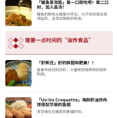
「鳗鱼茶泡饭」第一口就吃吧！第二口
时，加入高汤！
鳗鱼的鲜味从鳗鱼中渗出，与芥末的清淡相
得益彰，呈现出精致的味道。
◇◆◇ 需要一点时间的“油炸食品”
◇◆◇
「虾新庄」虾的鲜甜和肥美！！
鱼鱼市独创的炸虾，大量使用极新鲜的柴虾
制成。
「Uo-Uo Croquette」海鲜奶油炸肉
饼搭配华丽的鱼翅
享受融化在嘴里的幸福时刻。