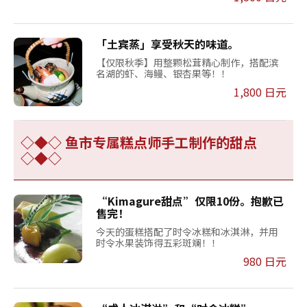
「土宾蒸」享受秋天的味道。
【仅限秋季】用整颗松茸精心制作，搭配滨
名湖的虾、海鳗、银杏果等！！
1,800 日元
◇◆◇ 鱼市专属糕点师手工制作的甜点
◇◆◇
“Kimagure甜点”仅限10份。抱歉已
售完！
今天的蛋糕搭配了时令冰糕和冰淇淋，并用
时令水果装饰得五彩斑斓！！
980 日元