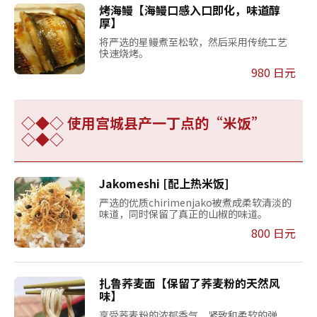
烤海鳗【海鳗口感入口即化，味道醇
厚】
将严选的星鳗煮至松软，然后采用传统工艺
快速烧烤。
980 日元
◇◆◇ 使用宫城县产一丁点的“米饭”
◇◆◇
Jakomeshi [配上热米饭]
严选的优质chirimenjako被煮成柔软清淡的
味道，同时保留了真正的山椒的味道。
800 日元
扎鲁荞麦面【保留了荞麦粉的天然风
味】
享受荞麦粉的浓郁香气、紧致和柔软的弹