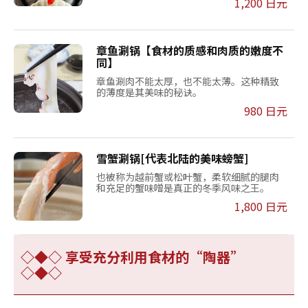
1,200 日元
章鱼涮锅【食材的质感和肉质的嫩度不
同】
章鱼涮肉不能太厚，也不能太薄。这种精致
的薄度是其美味的秘诀。
980 日元
雪蟹涮锅[代表北陆的美味螃蟹]
也被称为越前蟹或松叶蟹，柔软细腻的腿肉
和充足的蟹味噌是真正的冬季风味之王。
1,800 日元
◇◆◇ 享受充分利用食材的“陶器”
◇◆◇