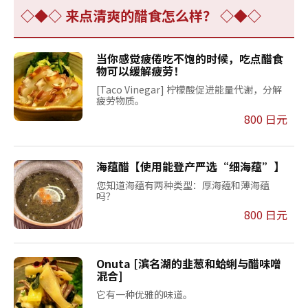
◇◆◇ 来点清爽的醋食怎么样？ ◇◆◇
当你感觉疲倦吃不饱的时候，吃点醋食
物可以缓解疲劳！
[Taco Vinegar] 柠檬酸促进能量代谢，分解
疲劳物质。
800 日元
海蕴醋【使用能登产严选“细海蕴”】
您知道海蕴有两种类型：厚海蕴和薄海蕴
吗？
800 日元
Onuta [滨名湖的韭葱和蛤蜊与醋味噌
混合]
它有一种优雅的味道。