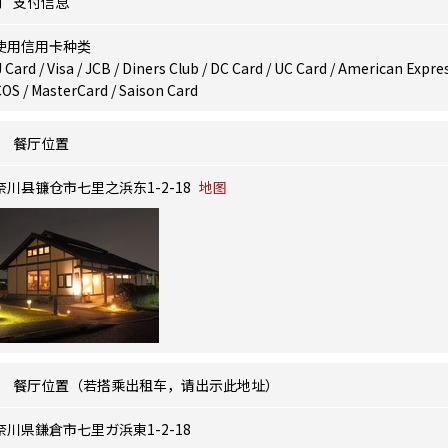
支付信息
使用信用卡种类
 Card / Visa / JCB / Diners Club / DC Card / UC Card / American Expres
OS / MasterCard / Saison Card
餐厅位置
奈川县镰仓市七里之浜东1-2-18
地图
餐厅位置（若搭乘出租车，请出示此地址）
奈川県鎌倉市七里ガ浜東1-2-18