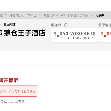
料理
镰仓/逗子, 日本料理
御曹司 KIYOYASU邸 镰仓王子酒店
优惠券
逗子｜日本料理)
服务台
餐厅电
U邸 镰仓王子酒店
050-2030-4678
0
(+81-50-2030-4678)
餐开胃酒
实酒／不可与其他服务合用
人员出示该优惠券。