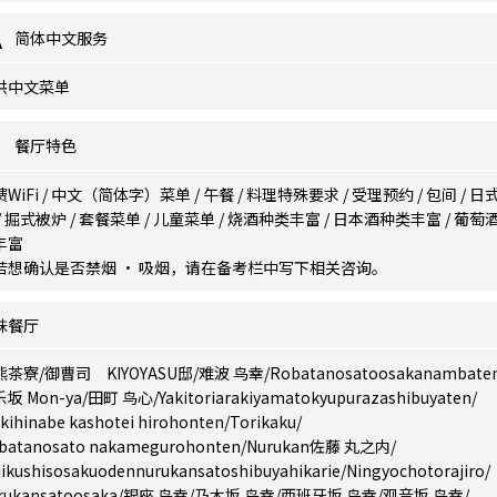
简体中文服务
供中文菜单
餐厅特色
WiFi
/
中文（简体字）菜单
/
午餐
/
料理特殊要求
/
受理预约
/
包间
/
日
/
掘式被炉
/
套餐菜单
/
儿童菜单
/
烧酒种类丰富
/
日本酒种类丰富
/
葡萄
丰富
若想确认是否禁烟 · 吸烟，请在备考栏中写下相关咨询。
妹餐厅
熊茶寮
/
御曹司 KIYOYASU邸
/
难波 鸟幸
/
Robatanosatoosakanambate
坂 Mon-ya
/
田町 鸟心
/
Yakitoriarakiyamatokyupurazashibuyaten
/
ikihinabe kashotei hirohonten
/
Torikaku
/
batanosato nakamegurohonten
/
Nurukan佐藤 丸之内
/
jikushisosakuodennurukansatoshibuyahikarie
/
Ningyochotorajiro
/
rukansatoosaka
/
银座 鸟幸
/
乃木坂 鸟幸
/
西班牙坂 鸟幸
/
观音坂 鸟幸
/