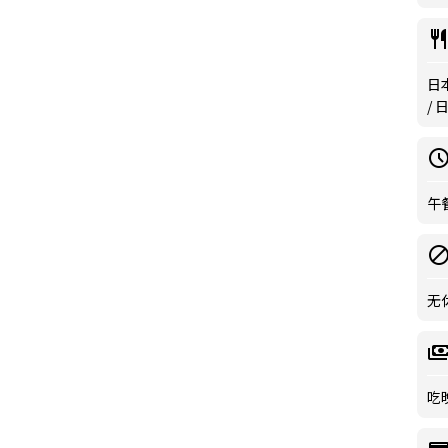
日
/
午餐
无
吃晚