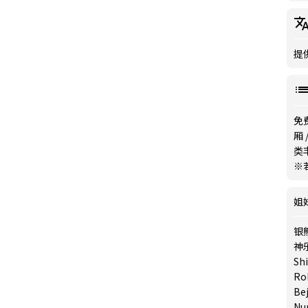
提
免费
厢
类
※
姐
银
神乐
Sh
Ro
Be
Nu