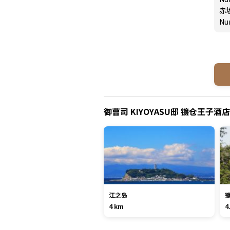
赤
Nu
御曹司 KIYOYASU邸 镰仓王子
江之岛
4 km
4