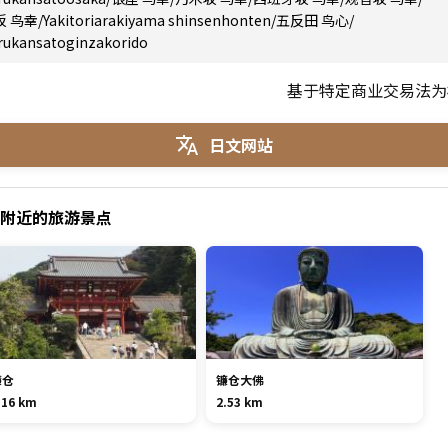
坂 鸟幸
/
Yakitoriarakiyama shinsenhonten
/
五反田 鸟心
/
rukansatoginzakorido
基于特定商业交易法为
日文网站
酒店附近的旅游景点
镰仓
镰仓大佛
.16 km
2.53 km