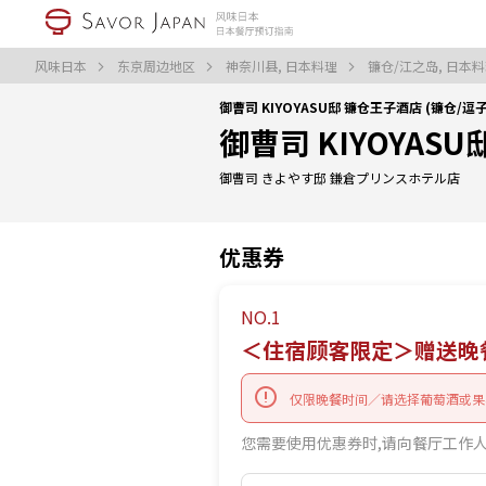
风味日本
东京周边地区
神奈川县, 日本料理
镰仓/江之岛, 日本
御曹司 KIYOYASU邸 镰仓王子酒店 (镰仓/
御曹司 KIYOYAS
御曹司 きよやす邸 鎌倉プリンスホテル店
优惠券
NO.1
＜住宿顾客限定＞赠送晚
仅限晚餐时间／请选择葡萄酒或果
您需要使用优惠券时,请向餐厅工作