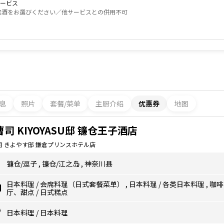
サービス
実酒をお選びください／他サービスとの併用不可
息
照片
套餐/菜单
主厨介绍
优惠券
地图
司 KIYOYASU邸 镰仓王子酒店
司 きよやす邸 鎌倉プリンスホテル店
镰仓/逗子
,
镰仓/江之岛
,
神奈川县
日本料理
/
会席料理（日式套餐菜单）
,
日本料理
/
各类日本料理
,
咖啡
厅、甜点
/
日式糕点
日本料理
/
日本料理