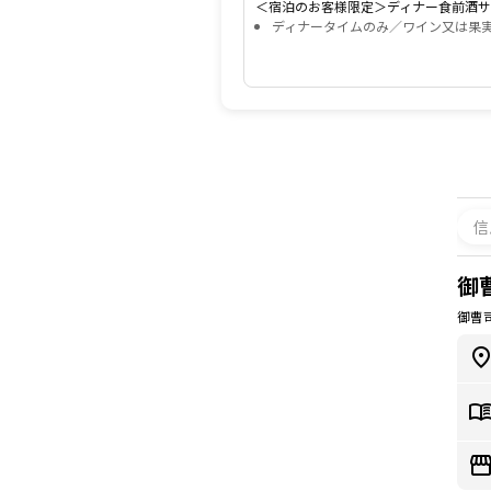
＜宿泊のお客様限定＞ディナー食前酒
ディナータイムのみ／ワイン又は果
信
御曹
御曹