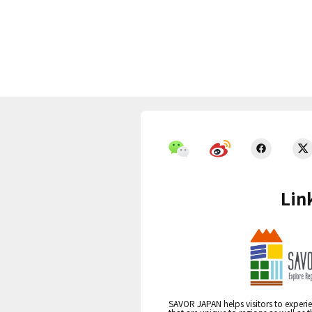
Lin
SAVOR JAPAN helps visitors to experie