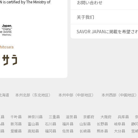
s certified by The Ministry of
お問い合わせ
关于我们
SAVOR JAPANに掲載を希望
hitosara
北海道
本州北部（东北地区）
本州中部（中部地区）
本州西部（中国地区
玉县
千叶县
神奈川县
三重县
滋贺县
京都府
大阪府
兵库县
岛县
新泻县
富山县
石川县
福井县
山梨县
长野县
岐阜县
静
川县
爱媛县
高知县
福冈县
佐贺县
长崎县
熊本县
大分县
宫