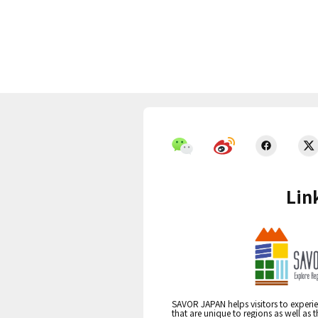
Lin
SAVOR JAPAN helps visitors to experie
that are unique to regions as well as 