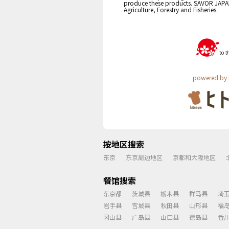
produce these products. SAVOR JAPAN i
Agriculture, Forestry and Fisheries.
powered by 
按地区搜索
东京
东京周边地区
京都和大阪地区
餐馆搜索
东京都
茨城县
栃木县
群马县
埼
岩手县
宫城县
秋田县
山形县
福
冈山县
广岛县
山口县
德岛县
香