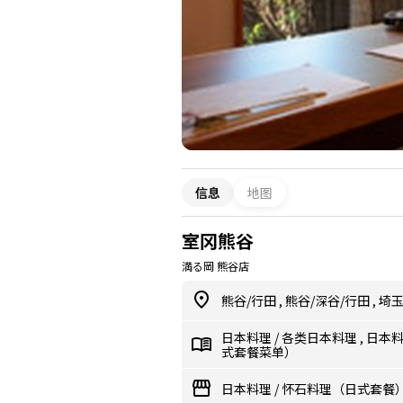
信息
地图
室冈熊谷
満る岡 熊谷店
熊谷/行田
,
熊谷/深谷/行田
,
埼
日本料理
/
各类日本料理
,
日本
式套餐菜单）
日本料理
/
怀石料理（日式套餐