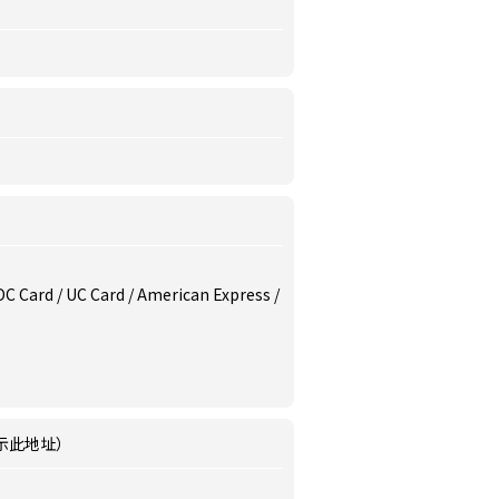
/ DC Card / UC Card / American Express /
示此地址）