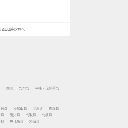
される店舗の方へ
）
四国
九州岛
冲绳・琉球群岛
奈良县
和歌山县
北海道
青森县
冈县
爱知县
鸟取县
岛根县
崎县
鹿儿岛县
冲绳县