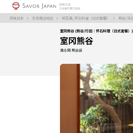
风味日本
东京周边地区
埼玉县, 怀石料理（日式套餐）
熊谷/深
室冈熊谷 (熊谷/行田｜怀石料理（日式套餐）)
室冈熊谷
満る岡 熊谷店