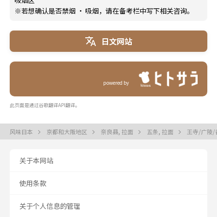
吸烟区
※若想确认是否禁烟 · 吸烟，请在备考栏中写下相关咨询。
日文网站
powered by
此页面是通过谷歌翻译API翻译。
风味日本
京都和大阪地区
奈良县, 拉面
五条, 拉面
王寺/广陵/
关于本网站
使用条款
关于个人信息的管理