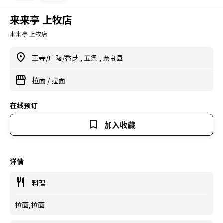
来来亭 上牧店
来来亭 上牧店
王寺/广陵/香芝
,
五条
,
奈良县
拉面
/
拉面
在线预订
加入收藏
详情
料理
拉面,拉面