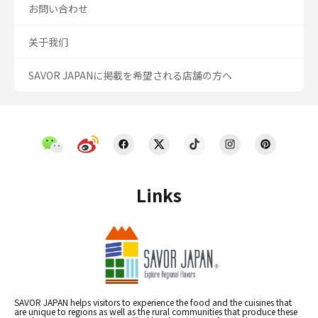
お問い合わせ
关于我们
SAVOR JAPANに掲載を希望される店舗の方へ
Links
SAVOR JAPAN helps visitors to experience the food and the cuisines that
are unique to regions as well as the rural communities that produce these