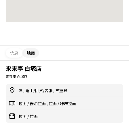
信息
地图
来来亭 白塚店
来来亭 白塚店
津
,
龟山/伊贺/名张
,
三重县
拉面
/
酱油拉面
,
拉面
/
味噌拉面
拉面
/
拉面