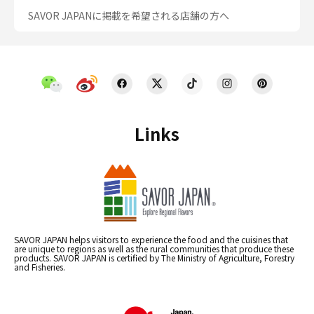
SAVOR JAPANに掲載を希望される店舗の方へ
Links
SAVOR JAPAN helps visitors to experience the food and the cuisines that
are unique to regions as well as the rural communities that produce these
products. SAVOR JAPAN is certified by The Ministry of Agriculture, Forestry
and Fisheries.