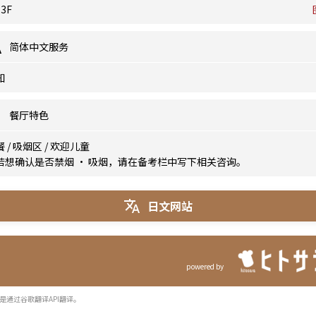
3F
简体中文服务
知
餐厅特色
餐
/
吸烟区
/
欢迎儿童
若想确认是否禁烟 · 吸烟，请在备考栏中写下相关咨询。
日文网站
powered by
是通过谷歌翻译API翻译。