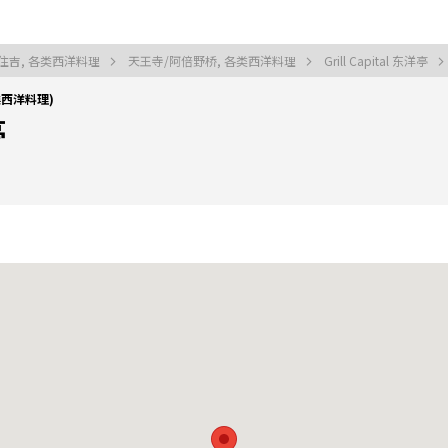
住吉, 各类西洋料理
天王寺/阿倍野桥, 各类西洋料理
Grill Capital 东洋亭
各类西洋料理)
亭