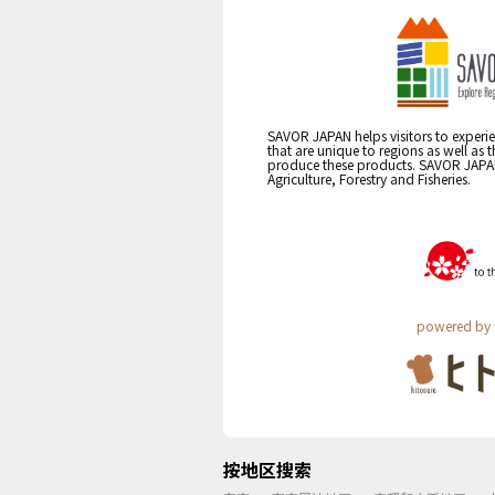
SAVOR JAPAN helps visitors to experie
that are unique to regions as well as 
produce these products. SAVOR JAPAN i
Agriculture, Forestry and Fisheries.
powered by 
按地区搜索