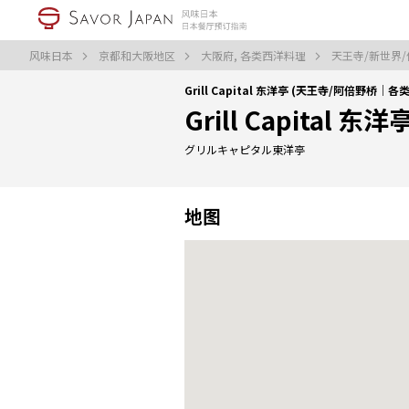
风味日本
京都和大阪地区
大阪府, 各类西洋料理
天王寺/新世界/
Grill Capital 东洋亭 (天王寺/阿倍野桥｜
Grill Capital 东洋
グリルキャピタル東洋亭
地图