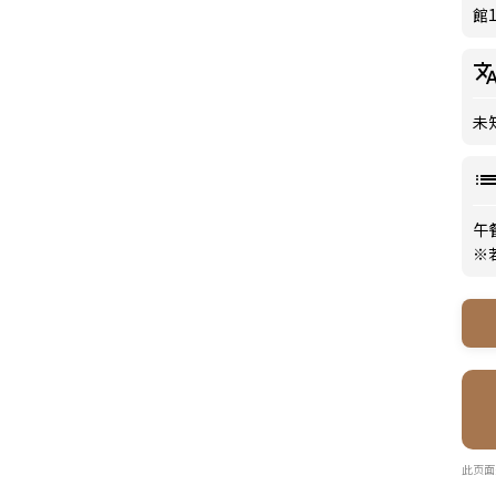
館1
未
午
※
此页面