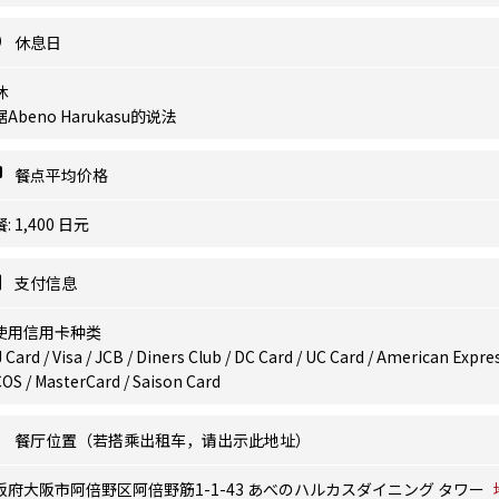
休息日
休
Abeno Harukasu的说法
餐点平均价格
: 1,400 日元
支付信息
使用信用卡种类
 Card / Visa / JCB / Diners Club / DC Card / UC Card / American Expres
OS / MasterCard / Saison Card
餐厅位置（若搭乘出租车，请出示此地址）
阪府大阪市阿倍野区阿倍野筋1-1-43 あべのハルカスダイニング タワー