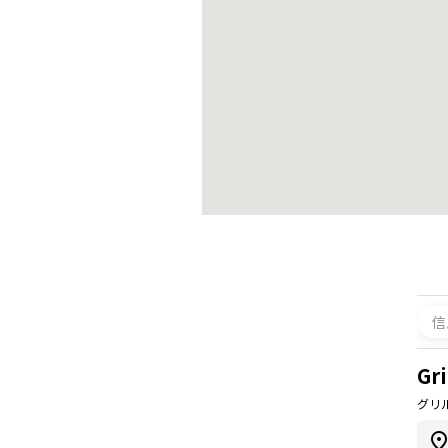
信
Gr
グリ