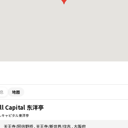
息
地图
ill Capital 东洋亭
ルキャピタル東洋亭
天王寺/阿倍野桥
,
天王寺/新世界/住吉
,
大阪府