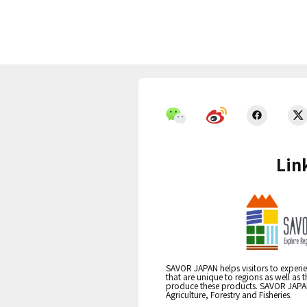
Lin
SAVOR JAPAN helps visitors to experie
that are unique to regions as well as 
produce these products. SAVOR JAPAN i
Agriculture, Forestry and Fisheries.