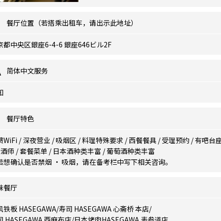
餐厅位置（若搭乘出租车，请出示此地址）
京都中央区銀座6-4-6 銀座646ビル2F
简体中文服务
知
餐厅特色
WiFi
/
深夜营业
/
吸烟区
/
料理特殊要求
/
西餐餐具
/
受理预约
/
有吧台
侍酒师
/
套餐菜单
/
日本酒种类丰富
/
葡萄酒种类丰富
若想确认是否禁烟 · 吸烟，请在备考栏中写下相关咨询。
妹餐厅
铁板 HASEGAWA
/
寿司 HASEGAWA 心斋桥 本店
/
 HASEGAWA 西麻布店
/
日本烤肉HASEGAWA 表参道店