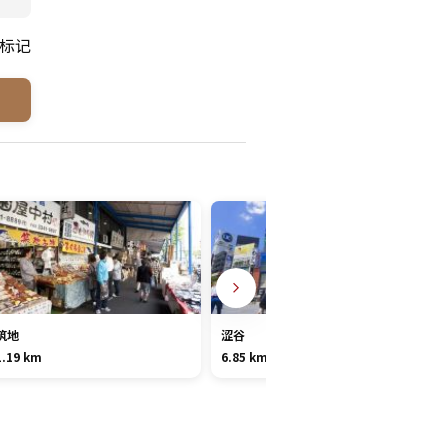
标记
筑地
涩谷
1.19 km
6.85 km