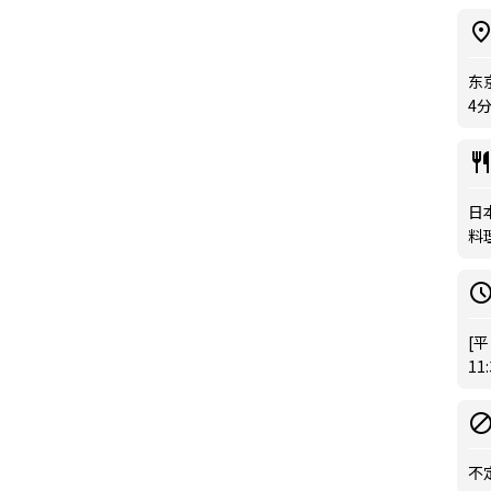
东
4
日本
料
[平
11
不