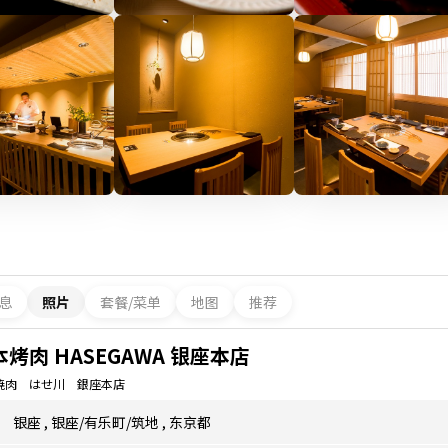
息
照片
套餐/菜单
地图
推荐
本烤肉 HASEGAWA 银座本店
焼肉 はせ川 銀座本店
银座
,
银座/有乐町/筑地
,
东京都