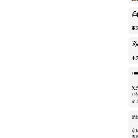
東
未
免费
/
※
姐
京风
寿司