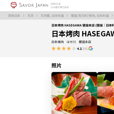
风味日本
东京
东京都, 日本料理
银座/有乐町/筑地, 日本料理
日本烤肉 HASEGAWA 银座本店 (银座｜日本
日本烤肉 HASEGA
日本焼肉 はせ川 銀座本店
4.2
(291)
照片