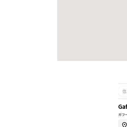
信
Gaf
ガフ