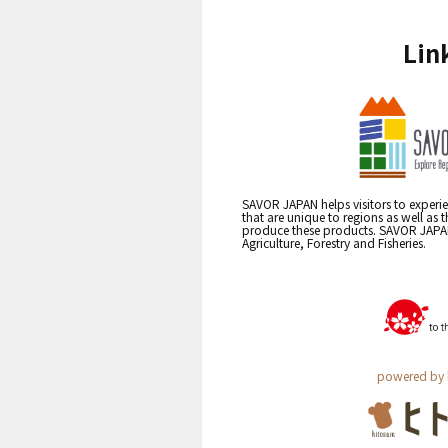
Lin
SAVOR JAPAN helps visitors to experie
that are unique to regions as well as 
produce these products. SAVOR JAPAN i
Agriculture, Forestry and Fisheries.
powered by 