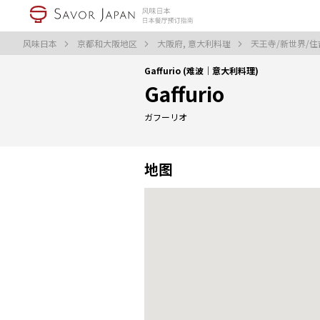
风味日本
京都和大阪地区
大阪府, 意大利料理
天王寺/新世界/住
Gaffurio (难波｜意大利料理)
Gaffurio
ガフーリオ
地图