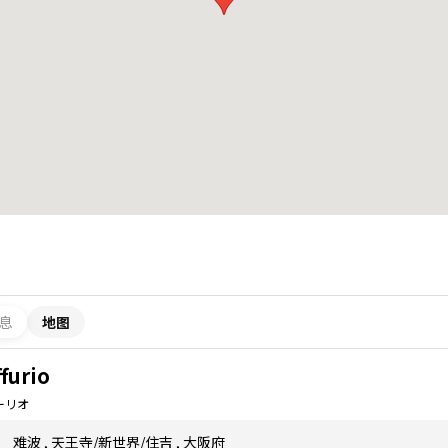
息
地图
furio
ーリオ
难波
,
天王寺/新世界/住吉
,
大阪府