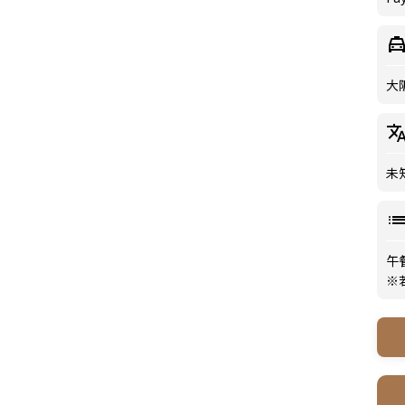
大
未
午
※