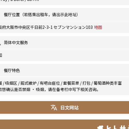
餐厅位置（若搭乘出租车，请出示此地址）
阪府大阪市中央区千日前2-3-1 セブンマンション103
地图
简体中文服务
知
餐厅特色
餐
/
吸烟区
/
掘式被炉
/
有吧台座位
/
套餐菜单
/
打包
/
葡萄酒种类丰富
若想确认是否禁烟 · 吸烟，请在备考栏中写下相关咨询。
日文网站