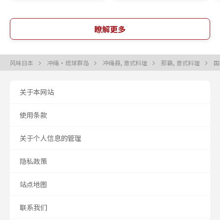
瞭解更多
风味日本
冲绳・琉球群岛
冲绳县, 意式料理
那霸, 意式料理
国
关于本网站
使用条款
关于个人信息的管理
隐私政策
站点地图
联系我们