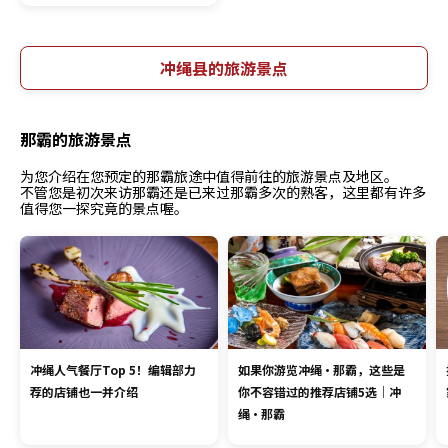
冲绳县的旅游景点
那霸的旅游景点
为您介绍在您预定的那霸旅途中值得前往的旅游景点及地区。
不管您是初次来访那霸还是已来过那霸多次的熟客，这里都有许多
值得您一探究竟的景点喔。
冲绳人气餐厅Top 5！编辑部力
如果你游览冲绳・那霸，这些是
荐的店铺也一并介绍
你不容错过的推荐店铺5选｜冲
绳・那霸