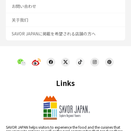
お問い合わせ
关于我们
SAVOR JAPANに掲載を希望される店舗の方へ
Links
SAVOR JAPAN helps visitors to experience the food and the cuisines that
are unique to regions as well as the rural communities that produce these